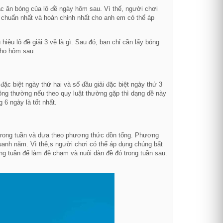
ặc ăn bóng của lô đề ngày hôm sau. Vì thế, người chơi
đề chuẩn nhất và hoàn chỉnh nhất cho anh em có thể áp
 hiệu lô đề giải 3 về là gì. Sau đó, bạn chỉ cần lấy bóng
 cho hôm sau.
đặc biệt ngày thứ hai và số đầu giải đặc biệt ngày thứ 3
ông thường nếu theo quy luật thường gặp thì dạng dề này
 6 ngày là tốt nhất.
 trong tuần và dựa theo phương thức dồn tổng. Phương
uanh năm. Vì thê,s người chơi có thể áp dụng chúng bất
ong tuần để làm đề chạm và nuôi dàn đề đó trong tuần sau.