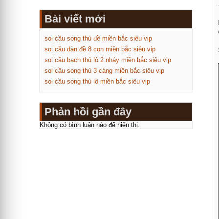
Bài viết mới
soi cầu song thủ đề miền bắc siêu vip
soi cầu dàn đề 8 con miền bắc siêu vip
soi cầu bạch thủ lô 2 nháy miền bắc siêu vip
soi cầu song thủ 3 càng miền bắc siêu vip
soi cầu song thủ lô miền bắc siêu vip
Phản hồi gần đây
Không có bình luận nào để hiển thị.