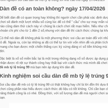
Dàn đề có an toàn không? ngày 17/04/2026
Để biết dàn đề có quan trọng hay không thì người chơi cần phải xác định dượ
chơi sẽ đánh một lượt nhiều số cùng lúc để có thể “ cầu” cho sự may mắn v
nào cũng dám thử cách này vì chúng là cách chơi rất mạo hiểm. Nếu như chơi
khoản chi phí cho từ 1 đến 2 số,nhưng với dàn đề thì cách thức chúng lại k
Có thể nói dàn đề không phải là một phương thức soi cầu an toàn đối với nh
lô đề. Ngoài ra, còn lại những ai đã có thể tự tin với vốn nhìn đề và phân tíc
mang cho bạn được một chiến thắng cực kỳ xứng đáng vì số tiền khủng mà b
đời.
Đặc biệt là xổ số miền bắc lại là một trong những dạng xổ số được áp dụng 
nhận được rõ rệt sự thành công hay thất bại với cách thức mà mình đã chơi
đề mb tỷ lệ trúng 99
mà bạn nên áp dụng khi dàn đề.
Kinh nghiệm soi cầu dàn đề mb tỷ lệ trúng 
Soi cầu dàn đề mb có tỷ lệ trúng 99 có thật không hay chỉ là lời đồn thì dựa
chơi cũng phần nào hiểu được cách thức đó liệu có tốt không. Chỉ cần bạn 
năng thành công là có nhé. Đồng thời, với số lượng dàn đề mà người chơi 
bạn.