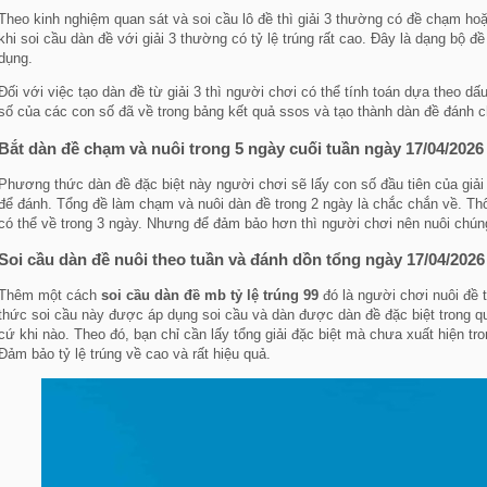
Theo kinh nghiệm quan sát và soi cầu lô đề thì giải 3 thường có đề chạm ho
khi soi cầu dàn đề với giải 3 thường có tỷ lệ trúng rất cao. Đây là dạng bộ 
dụng.
Đối với việc tạo dàn đề từ giải 3 thì người chơi có thể tính toán dựa theo dấu
số của các con số đã về trong bảng kết quả ssos và tạo thành dàn đề đánh
Bắt dàn đề chạm và nuôi trong 5 ngày cuối tuần ngày 17/04/2026
Phương thức dàn đề đặc biệt này người chơi sẽ lấy con số đầu tiên của giải 
để đánh. Tổng đề làm chạm và nuôi dàn đề trong 2 ngày là chắc chắn về. Th
có thể về trong 3 ngày. Nhưng để đảm bảo hơn thì người chơi nên nuôi chúng
Soi cầu dàn đề nuôi theo tuần và đánh dồn tổng ngày 17/04/2026
Thêm một cách
soi cầu dàn đề mb tỷ lệ trúng 99
đó là người chơi nuôi đề
thức soi cầu này được áp dụng soi cầu và dàn được dàn đề đặc biệt trong q
cứ khi nào. Theo đó, bạn chỉ cần lấy tổng giải đặc biệt mà chưa xuất hiện tr
Đảm bảo tỷ lệ trúng về cao và rất hiệu quả.