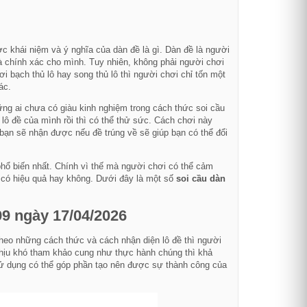
c khái niệm và ý nghĩa của dàn đề là gì. Dàn đề là người
à chính xác cho mình. Tuy nhiên, không phải người chơi
 bạch thủ lô hay song thủ lô thì người chơi chỉ tốn một
hác.
ững ai chưa có giàu kinh nghiệm trong cách thức soi cầu
h lô đề của mình rồi thì có thể thử sức. Cách chơi này
ạn sẽ nhận được nếu đề trúng về sẽ giúp bạn có thể đổi
phổ biến nhất. Chính vì thế mà người chơi có thể cảm
 có hiệu quả hay không. Dưới đây là một số
soi cầu dàn
99 ngày 17/04/2026
 theo những cách thức và cách nhận diện lô đề thì người
chịu khó tham khảo cung như thực hành chúng thì khả
sử dụng có thể góp phần tạo nên được sự thành công của