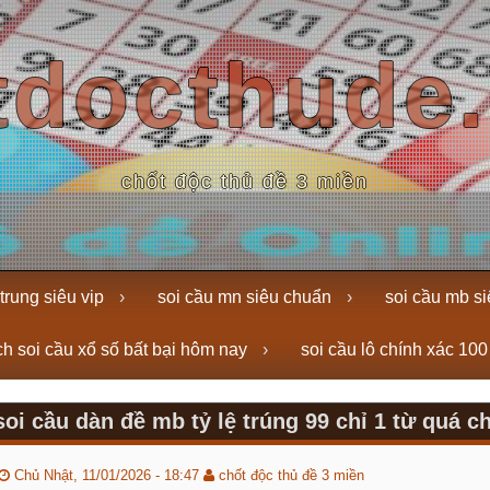
tdocthude
chốt độc thủ đề 3 miền
trung siêu vip
soi cầu mn siêu chuẩn
soi cầu mb s
h soi cầu xổ số bất bại hôm nay
soi cầu lô chính xác 100
soi cầu dàn đề mb tỷ lệ trúng 99 chỉ 1 từ quá 
Chủ Nhật, 11/01/2026 - 18:47
chốt độc thủ đề 3 miền