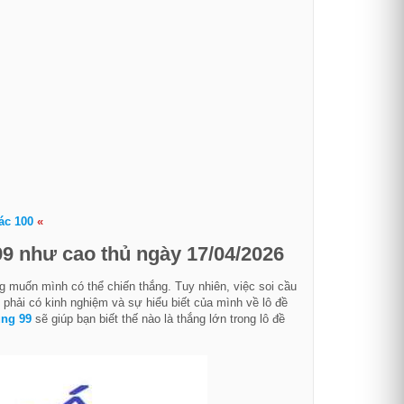
ác 100
«
99 như cao thủ ngày 17/04/2026
g muốn mình có thể chiến thắng. Tuy nhiên, việc soi cầu
 phải có kinh nghiệm và sự hiểu biết của mình về lô đề
úng 99
sẽ giúp bạn biết thế nào là thắng lớn trong lô đề