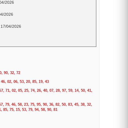
/04/2026
04/2026
y 17/04/2026
0, 90, 32, 72
 46, 02, 06, 53, 20, 85, 19, 43
67, 71, 02, 05, 25, 74, 26, 40, 07, 28, 97, 59, 14, 50, 41,
67, 79, 46, 58, 23, 75, 95, 90, 36, 82, 50, 83, 45, 38, 32,
1, 85, 75, 15, 53, 79, 94, 58, 90, 81