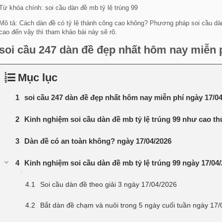
Từ khóa chính: soi cầu dàn đề mb tỷ lệ trúng 99
Mô tả: Cách dàn đề có tỷ lệ thành công cao không? Phương pháp soi cầu dàn 
cao đến vậy thì tham khảo bài này sẽ rõ.
soi cầu 247 dàn đề đẹp nhất hôm nay miễn 
Mục lục
soi cầu 247 dàn đề đẹp nhất hôm nay miễn phí ngày 17/0
Kinh nghiệm soi cầu dàn đề mb tỷ lệ trúng 99 như cao th
Dàn đề có an toàn không? ngày 17/04/2026
Kinh nghiệm soi cầu dàn đề mb tỷ lệ trúng 99 ngày 17/04
Soi cầu dàn đề theo giải 3 ngày 17/04/2026
Bắt dàn đề chạm và nuôi trong 5 ngày cuối tuần ngày 17