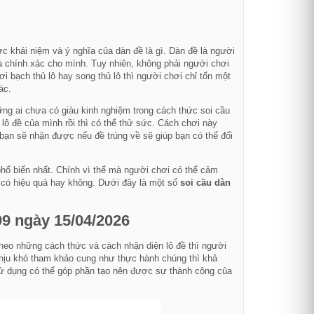
c khái niệm và ý nghĩa của dàn đề là gì. Dàn đề là người
à chính xác cho mình. Tuy nhiên, không phải người chơi
 bạch thủ lô hay song thủ lô thì người chơi chỉ tốn một
hác.
ững ai chưa có giàu kinh nghiệm trong cách thức soi cầu
h lô đề của mình rồi thì có thể thử sức. Cách chơi này
ạn sẽ nhận được nếu đề trúng về sẽ giúp bạn có thể đổi
phổ biến nhất. Chính vì thế mà người chơi có thể cảm
 có hiệu quả hay không. Dưới đây là một số
soi cầu dàn
99 ngày 15/04/2026
 theo những cách thức và cách nhận diện lô đề thì người
chịu khó tham khảo cung như thực hành chúng thì khả
sử dụng có thể góp phần tạo nên được sự thành công của