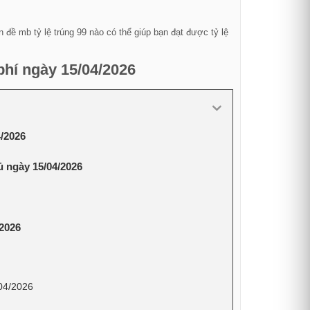
đề mb tỷ lệ trúng 99 nào có thể giúp bạn đạt được tỷ lệ
phí ngày 15/04/2026
4/2026
ủ ngày 15/04/2026
/2026
/04/2026