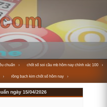
.com
iêu chuẩn
chốt số soi cầu mb hôm nay chính xác 100
rồng bạch kim chốt số hôm nay
chuẩn ngày 15/04/2026