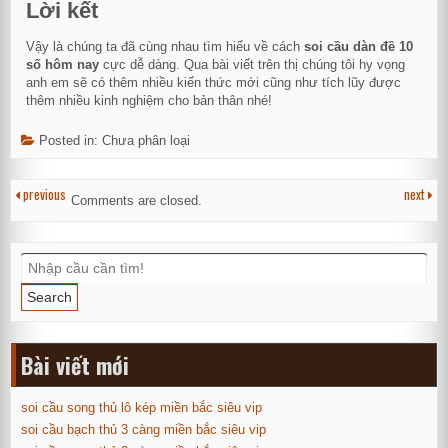
Lời kết
Vậy là chúng ta đã cùng nhau tìm hiểu về cách
soi cầu dàn đề 10
số hôm nay
cực dễ dàng. Qua bài viết trên thị chúng tôi hy vọng
anh em sẽ có thêm nhiều kiến thức mới cũng như tích lũy được
thêm nhiều kinh nghiệm cho bản thân nhé!
Posted in: Chưa phân loại
previous
next
Comments are closed.
Search
Bài viết mới
soi cầu song thủ lô kép miền bắc siêu vip
soi cầu bạch thủ 3 càng miền bắc siêu vip