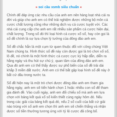
»
soi cầu xsmb siêu chuẩn
«
Chính để đáp ứng các nhu cầu của anh em nên hàng loạt nhà cái ra
đời và giúp cho anh em có thể trải nghiệm được những bộ môn cá
cược chất lượng cũng như những dịch vụ cá cược tuyệt vời. Các
nhà cái cung cấp cho anh em rất nhiều sản phẩm cá cược hiện đại,
chất lượng. Trong số đó thì loại hình cá cược xổ số, hay còn gọi là
số đề chính là sự lựa chọn lý tưởng của đông đảo anh em.
Số đề chắc hẳn là một cụm từ quen thuộc đối với công chúng Việt
Nam chúng ta. Hình thức số đề này còn được gọi là trò chơi xổ số,
lô đề, nó chính là một hình thức cá cược cực kỳ hấp dẫn, diễn ra
hằng ngày và thu hút sự chú ý, quan tâm của đông đảo anh em.
Qua đó anh em có thể thấy được sự phổ biến của số đề trải dài
khắp 3 miền đất nước. Anh em có thể bắt gặp loại hình số đề này ở
bất cứ đâu trong nước ta.
Số đề hiện nay là một trò chơi được đông đảo anh em tham gia
hằng ngày, anh em sẽ tiến hành chọn 1 hoặc nhiều con số để tham
gia đánh đề. Vào cuối ngày, anh em đối chiếu số mà anh em lựa
chọn với bảng kết quả xổ số kiến thiết cùng ngày hôm đó. Nếu
trong các giải của bảng kết quả đó, nếu 2 số cuối của bất cứ giải
nào trùng với số anh em chọn thì anh em sẽ chiến thắng và nhận
được số tiền thưởng tương ứng với tỷ lệ cược đã công bố.