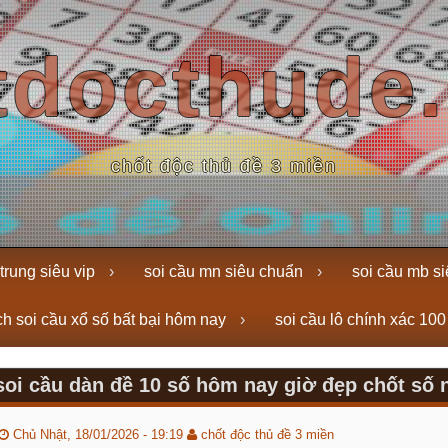
tdocthude
chốt độc thủ đề 3 miền
trung siêu vip
soi cầu mn siêu chuẩn
soi cầu mb s
h soi cầu xổ số bất bại hôm nay
soi cầu lô chính xác 100
soi cầu dàn đề 10 số hôm nay giờ đẹp chốt số 
Chủ Nhật, 18/01/2026 - 19:19
chốt độc thủ đề 3 miền