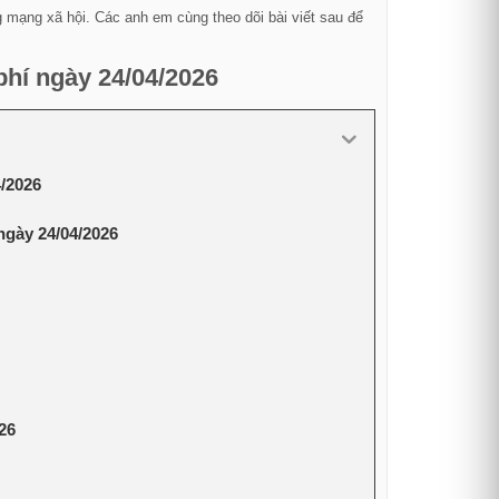
g mạng xã hội. Các anh em cùng theo dõi bài viết sau để
phí ngày 24/04/2026
4/2026
ngày 24/04/2026
26