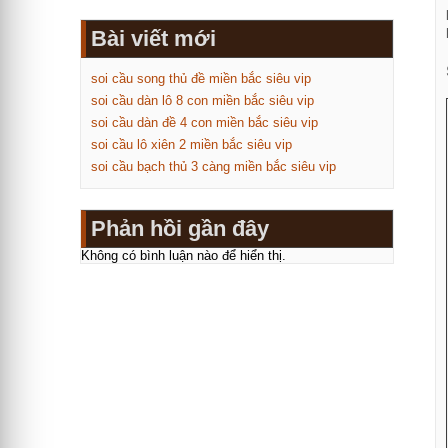
Bài viết mới
soi cầu song thủ đề miền bắc siêu vip
soi cầu dàn lô 8 con miền bắc siêu vip
soi cầu dàn đề 4 con miền bắc siêu vip
soi cầu lô xiên 2 miền bắc siêu vip
soi cầu bạch thủ 3 càng miền bắc siêu vip
Phản hồi gần đây
Không có bình luận nào để hiển thị.