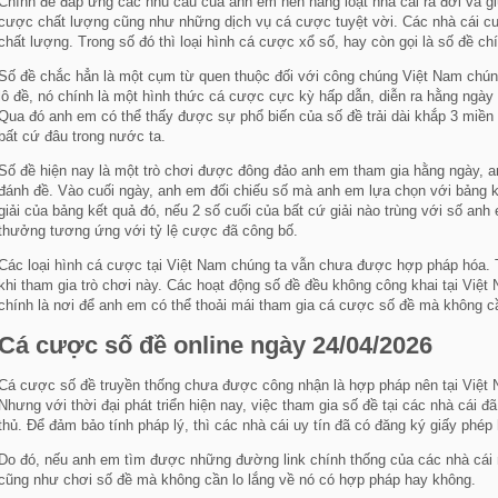
Chính để đáp ứng các nhu cầu của anh em nên hàng loạt nhà cái ra đời và 
cược chất lượng cũng như những dịch vụ cá cược tuyệt vời. Các nhà cái cu
chất lượng. Trong số đó thì loại hình cá cược xổ số, hay còn gọi là số đề c
Số đề chắc hẳn là một cụm từ quen thuộc đối với công chúng Việt Nam chúng 
lô đề, nó chính là một hình thức cá cược cực kỳ hấp dẫn, diễn ra hằng ngày
Qua đó anh em có thể thấy được sự phổ biến của số đề trải dài khắp 3 miền 
bất cứ đâu trong nước ta.
Số đề hiện nay là một trò chơi được đông đảo anh em tham gia hằng ngày, a
đánh đề. Vào cuối ngày, anh em đối chiếu số mà anh em lựa chọn với bảng k
giải của bảng kết quả đó, nếu 2 số cuối của bất cứ giải nào trùng với số an
thưởng tương ứng với tỷ lệ cược đã công bố.
Các loại hình cá cược tại Việt Nam chúng ta vẫn chưa được hợp pháp hóa. Tr
khi tham gia trò chơi này. Các hoạt động số đề đều không công khai tại Việt
chính là nơi để anh em có thể thoải mái tham gia cá cược số đề mà không c
Cá cược số đề online ngày 24/04/2026
Cá cược số đề truyền thống chưa được công nhận là hợp pháp nên tại Việt N
Nhưng với thời đại phát triển hiện nay, việc tham gia số đề tại các nhà cái
thủ. Để đảm bảo tính pháp lý, thì các nhà cái uy tín đã có đăng ký giấy phép
Do đó, nếu anh em tìm được những đường link chính thống của các nhà cái n
cũng như chơi số đề mà không cần lo lắng về nó có hợp pháp hay không.