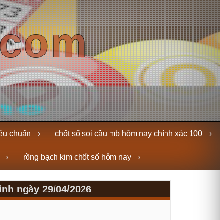
.com
iêu chuẩn
chốt số soi cầu mb hôm nay chính xác 100
rồng bạch kim chốt số hôm nay
ỉnh ngày 29/04/2026