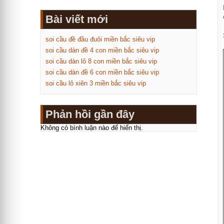
Bài viết mới
soi cầu đề đầu đuôi miền bắc siêu vip
soi cầu dàn đề 4 con miền bắc siêu vip
soi cầu dàn lô 8 con miền bắc siêu vip
soi cầu dàn đề 6 con miền bắc siêu vip
soi cầu lô xiên 3 miền bắc siêu vip
Phản hồi gần đây
Không có bình luận nào để hiển thị.