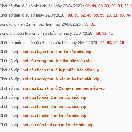
Chốt số dàn lô 8 số siêu chuẩn ngày 29/04/2026 :
92, 99, 63, 63, 69, 93, 32, 
Chốt số dàn lô 10 số ngày 29/04/2026 :
08, 30, 52, 49, 55, 59, 23, 31, 83, 74
Soi cầu lô xiên 2 miền bắc hôm nay 29/04/2026 :
58, 31
Soi cầu chuẩn lô xiên 3 miền bắc hôm nay 29/04/2026 :
58, 92, 41
Chốt số miễn phí lô xiên 4 miền bắc hôm nay 29/04/2026 :
44, 02, 54, 18
Chốt số víp :
soi cầu bạch thủ lô miền bắc siêu vip
Chốt số víp :
soi cầu song thủ lô miền bắc siêu vip
Chốt số víp :
soi cầu bạch thủ lô kép miền bắc siêu vip
Chốt số víp :
soi cầu song thủ lô kép miền bắc siêu vip
Chốt số víp :
soi cầu bạch thủ lô 2 nháy miền bắc siêu vip
Chốt số víp :
soi cầu lô xiên 2 miền bắc siêu vip
Chốt số víp :
soi cầu lô xiên 3 miền bắc siêu vip
Chốt số víp :
soi cầu lô xiên 4 miền bắc siêu vip
Chốt số víp :
soi cầu dàn lô 4 con miền bắc siêu vip