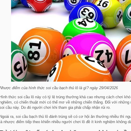
Nhược điểm của hình thức soi cầu bạch thủ lô là gì? ngày 29/04/2026
Hình thức soi cầu lô này có tỷ lệ trúng thưởng khá cao nhưng cách chơi khó
nghiêm, có chiến thuật mới có thể mơ về những chiến thắng. Đối với những 
soi cầu này. Do đó người chơi khi tham gia phải chấp nhận rủi ro.
Ngoài ra, soi cầu bạch thủ lô đánh trúng sẽ có cơ hội ăn thưởng nhiều thì ng
là nhược điểm tiếp theo khiến nhiều người chơi lô đề ít kinh nghiệm không 