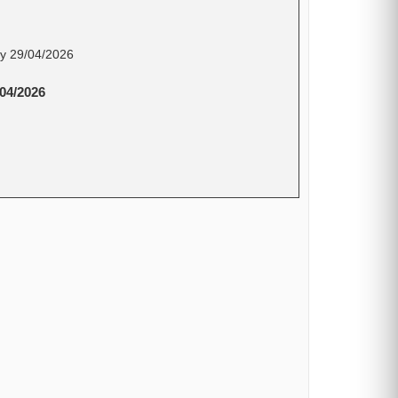
ày 29/04/2026
/04/2026