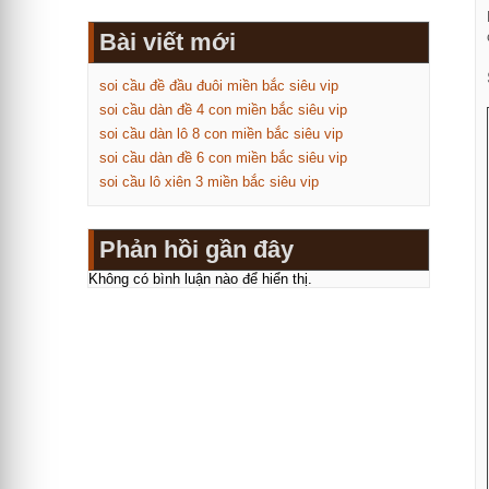
Bài viết mới
soi cầu đề đầu đuôi miền bắc siêu vip
soi cầu dàn đề 4 con miền bắc siêu vip
soi cầu dàn lô 8 con miền bắc siêu vip
soi cầu dàn đề 6 con miền bắc siêu vip
soi cầu lô xiên 3 miền bắc siêu vip
Phản hồi gần đây
Không có bình luận nào để hiển thị.