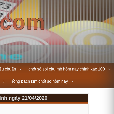
.com
iêu chuẩn
chốt số soi cầu mb hôm nay chính xác 100
rồng bạch kim chốt số hôm nay
ỉnh ngày 21/04/2026