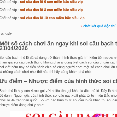
Chốt số víp :
soi cầu dàn lô 6 con miền bắc siêu vip
Chốt số víp :
soi cầu dàn lô 8 con miền bắc siêu vip
Chốt số víp :
soi cầu dàn lô 10 con miền bắc siêu vip
»
chốt kết quả độc thủ
Bài viết:
Một số cách chơi ăn ngay khi soi cầu bạch 
21/04/2026
Soi cầu bạch thủ lô đã và đang trở thành hình thức giải trí, kiếm tiền được n
tham gia soi cầu bạch thủ lô không phải ai cũng biết cách soi cầu chuẩn xác 
bài viết hôm nay sẽ tiến hành chia sẻ cùng người chơi một số cách chơi ăn
là những cách chơi như thế nào thì hãy cùng khám phá nhé.
Ưu điểm – Nhược điểm của hình thức soi cầ
Bạch thủ lô hay còn được gọi với nhiều tên gọi khác là độc thủ lô. Đây là h
để đánh. Nguồn gốc của hình thức soi cầu này xuất phát tử từ miền Bắc như
chơi lô đề trên toàn quốc. So với các hình thức soi cầu lô đề khác thì
soi cầ
nhược điểm đáng chú ý như: