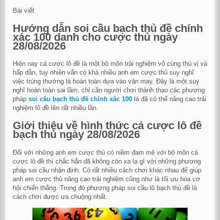
Bài viết
Hướng dẫn soi cầu bạch thủ đề chính
xác 100 danh cho cược thủ ngày
28/08/2026
Hiện nay cá cược lô đề là một bộ môn trải nghiệm vô cùng thú vị và
hấp dẫn, tuy nhiên vẫn có khá nhiều anh em cược thủ suy nghĩ
việc trúng thưởng là hoàn toàn dựa vào vận may. Đây là một suy
nghĩ hoàn toàn sai lầm, chỉ cần người chơi thành thạo các phương
pháp
soi cầu bạch thủ đề chính xác 100
là đã có thể nâng cao trải
nghiệm lô đề lên rất nhiều lần.
Giới thiệu về hình thức cá cược lô đề
bạch thủ ngày 28/08/2026
Đối với những anh em cược thủ có niềm đam mê với bộ môn cá
cược lô đề thì chắc hẳn đã không còn xa lạ gì với những phương
pháp soi cầu nhận định. Có rất nhiều cách chơi khác nhau để giúp
anh em cược thủ nâng cao trải nghiệm cũng như là tối ưu hóa cơ
hội chiến thắng. Trong đó phương pháp soi cầu lô bạch thủ đề là
cách chơi được ưa chuộng nhất.