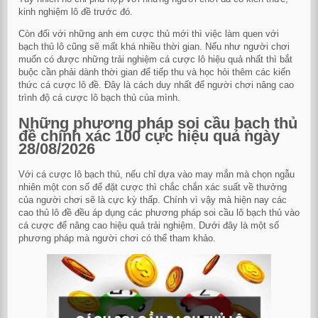
kinh nghiệm lô đề trước đó.
Còn đối với những anh em cược thủ mới thì việc làm quen với
bạch thủ lô cũng sẽ mất khá nhiều thời gian. Nếu như người chơi
muốn có được những trải nghiệm cá cược lô hiệu quả nhất thì bắt
buộc cần phải dành thời gian để tiếp thu và học hỏi thêm các kiến
thức cá cược lô đề. Đây là cách duy nhất để người chơi nâng cao
trình độ cá cược lô bạch thủ của mình.
Những phương pháp soi cầu bạch thủ
đề chính xác 100 cực hiệu quả ngày
28/08/2026
Với cá cược lô bạch thủ, nếu chỉ dựa vào may mắn mà chọn ngẫu
nhiên một con số để đặt cược thì chắc chắn xác suất về thưởng
của người chơi sẽ là cực kỳ thấp. Chính vì vậy mà hiện nay các
cao thủ lô đề đều áp dụng các phương pháp soi cầu lô bạch thủ vào
cá cược để nâng cao hiệu quả trải nghiệm. Dưới đây là một số
phương pháp mà người chơi có thể tham khảo.