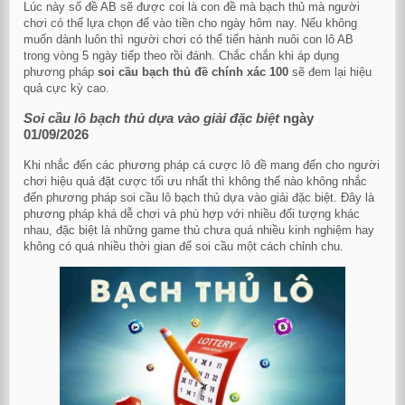
Lúc này số đề AB sẽ được coi là con đề mà bạch thủ mà người
chơi có thể lựa chọn để vào tiền cho ngày hôm nay. Nếu không
muốn dành luôn thì người chơi có thể tiến hành nuôi con lô AB
trong vòng 5 ngày tiếp theo rồi đánh. Chắc chắn khi áp dụng
phương pháp
soi cầu bạch thủ đề chính xác 100
sẽ đem lại hiệu
quả cực kỳ cao.
Soi cầu lô bạch thủ dựa vào giải đặc biệt
ngày
01/09/2026
Khi nhắc đến các phương pháp cá cược lô đề mang đến cho người
chơi hiệu quả đặt cược tối ưu nhất thì không thể nào không nhắc
đến phương pháp soi cầu lô bạch thủ dựa vào giải đặc biệt. Đây là
phương pháp khá dễ chơi và phù hợp với nhiều đối tượng khác
nhau, đặc biệt là những game thủ chưa quá nhiều kinh nghiệm hay
không có quá nhiều thời gian để soi cầu một cách chỉnh chu.