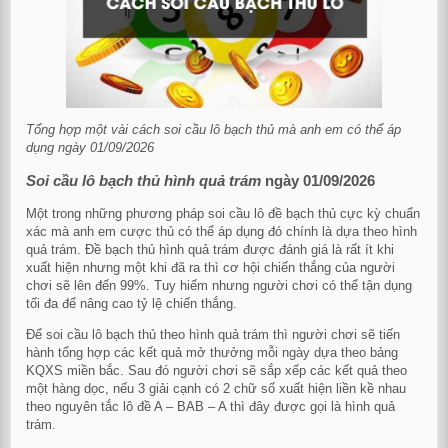
Tổng hợp một vài cách soi cầu lô bạch thủ mà anh em có thể áp
dụng ngày 01/09/2026
Soi cầu lô bạch thủ hình quả trám
ngày 01/09/2026
Một trong những phương pháp soi cầu lô đề bạch thủ cực kỳ chuẩn
xác mà anh em cược thủ có thể áp dụng đó chính là dựa theo hình
quả trám. Đề bạch thủ hình quả trám được đánh giá là rất ít khi
xuất hiện nhưng một khi đã ra thì cơ hội chiến thắng của người
chơi sẽ lên đến 99%. Tuy hiếm nhưng người chơi có thể tận dụng
tối đa để nâng cao tỷ lệ chiến thắng.
Để soi cầu lô bạch thủ theo hình quả trám thì người chơi sẽ tiến
hành tổng hợp các kết quả mở thưởng mỗi ngày dựa theo bảng
KQXS miền bắc. Sau đó người chơi sẽ sắp xếp các kết quả theo
một hàng dọc, nếu 3 giải cạnh có 2 chữ số xuất hiện liền kề nhau
theo nguyên tắc lô đề A – BAB – A thì đây được gọi là hình quả
trám.