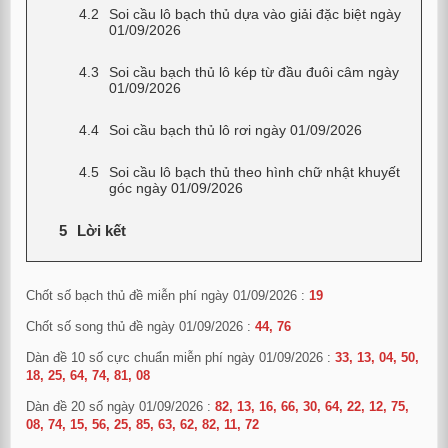
Soi cầu lô bạch thủ dựa vào giải đặc biệt ngày
01/09/2026
Soi cầu bạch thủ lô kép từ đầu đuôi câm ngày
01/09/2026
Soi cầu bạch thủ lô rơi ngày 01/09/2026
Soi cầu lô bạch thủ theo hình chữ nhật khuyết
góc ngày 01/09/2026
Lời kết
Chốt số bạch thủ đề miễn phí ngày 01/09/2026 :
19
Chốt số song thủ đề ngày 01/09/2026 :
44, 76
Dàn đề 10 số cực chuẩn miễn phí ngày 01/09/2026 :
33, 13, 04, 50,
18, 25, 64, 74, 81, 08
Dàn đề 20 số ngày 01/09/2026 :
82, 13, 16, 66, 30, 64, 22, 12, 75,
08, 74, 15, 56, 25, 85, 63, 62, 82, 11, 72