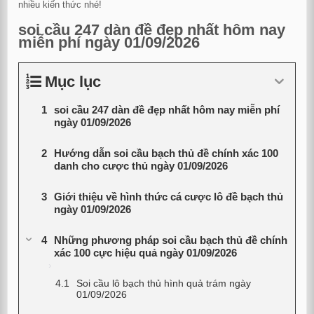
nhiều kiến thức nhé!
soi cầu 247 dàn đề đẹp nhất hôm nay
miễn phí ngày 01/09/2026
Mục lục
soi cầu 247 dàn đề đẹp nhất hôm nay miễn phí
ngày 01/09/2026
Hướng dẫn soi cầu bạch thủ đề chính xác 100
danh cho cược thủ ngày 01/09/2026
Giới thiệu về hình thức cá cược lô đề bạch thủ
ngày 01/09/2026
Những phương pháp soi cầu bạch thủ đề chính
xác 100 cực hiệu quả ngày 01/09/2026
Soi cầu lô bạch thủ hình quả trám ngày
01/09/2026