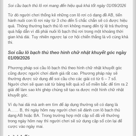
Soi cầu bạch thủ lô rơi mang đến hiệu quả khá tốt ngày 01/09/2026
Từ đó người chơi thống kê những con lô rơi có dạng đề AB, tiến
hành nuôi con lô rơi này từ 3 cho đến 5 chắc chắn sẽ có được hiệu
quả. Thông thường bạch thủ lô rơi không mang đến tỷ lệ trả thưởng
quá hấp dẫn vì đã phải nuôi lô bạch thủ rơi trong một khoảng thời
gian khá dài. Tuy nhiên ngược lại cơ hội chiến thắng là vô cùng khả
thi.
Soi cầu lô bạch thủ theo hình chữ nhật khuyết góc
ngày
01/09/2026
Phương pháp soi cầu lô bạch thủ theo hình chữ nhật khuyết góc
cũng được người chơi đánh giá rất cao. Phương pháp này sẽ
thường được sử dụng để soi cầu cho các giải có từ 6 – 7 số.
Người chơi sẽ quan sát từ bảng kết quả xổ số miền bắc để tìm ra 2
giải để làm sao khi ghép chúng sẽ tạo ra được một hình chữ nhật
khuyết góc.
Ví dụ hai dải mà anh em tìm để áp dụng thường sẽ có dạng là
A…… B, thì ngày hôm nay người chơi sẽ đánh con lô bạch thủ
dạng AB hoặc BA. Trong trường hợp một cặp số đã về thưởng
trong ngày hôm nay thì người chơi sẽ sử dụng cặp số còn lại để
cược vào ngày mai.