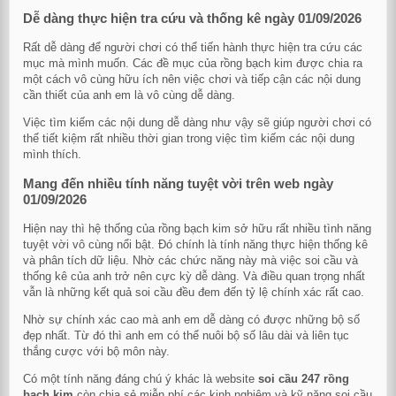
Dễ dàng thực hiện tra cứu và thống kê ngày 01/09/2026
Rất dễ dàng để người chơi có thể tiến hành thực hiện tra cứu các
mục mà mình muốn. Các đề mục của rồng bạch kim được chia ra
một cách vô cùng hữu ích nên việc chơi và tiếp cận các nội dung
cần thiết của anh em là vô cùng dễ dàng.
Việc tìm kiếm các nội dung dễ dàng như vậy sẽ giúp người chơi có
thể tiết kiệm rất nhiều thời gian trong việc tìm kiếm các nội dung
mình thích.
Mang đến nhiều tính năng tuyệt vời trên web ngày
01/09/2026
Hiện nay thì hệ thống của rồng bạch kim sở hữu rất nhiều tình năng
tuyệt vời vô cùng nổi bật. Đó chính là tính năng thực hiện thống kê
và phân tích dữ liệu. Nhờ các chức năng này mà việc soi cầu và
thống kê của anh trở nên cực kỳ dễ dàng. Và điều quan trọng nhất
vẫn là những kết quả soi cầu đều đem đến tỷ lệ chính xác rất cao.
Nhờ sự chính xác cao mà anh em dễ dàng có được những bộ số
đẹp nhất. Từ đó thì anh em có thể nuôi bộ số lâu dài và liên tục
thắng cược với bộ môn này.
Có một tính năng đáng chú ý khác là website
soi cầu 247 rồng
bạch kim
còn chia sẻ miễn phí các kinh nghiệm và kỹ năng soi cầu