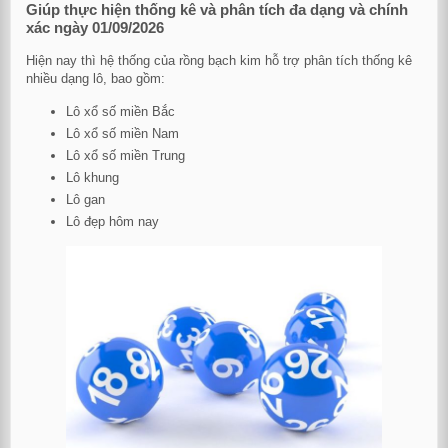
Giúp thực hiện thống kê và phân tích đa dạng và chính
xác ngày 01/09/2026
Hiện nay thì hệ thống của rồng bạch kim hỗ trợ phân tích thống kê
nhiều dạng lô, bao gồm:
Lô xổ số miền Bắc
Lô xổ số miền Nam
Lô xổ số miền Trung
Lô khung
Lô gan
Lô đẹp hôm nay