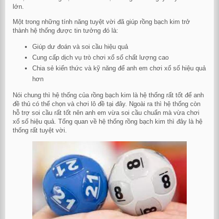
lớn.
Một trong những tính năng tuyệt vời đã giúp rồng bạch kim trở
thành hệ thống được tin tưởng đó là:
Giúp dư đoán và soi cầu hiệu quả
Cung cấp dịch vụ trò chơi xổ số chất lượng cao
Chia sẻ kiến thức và kỹ năng để anh em chơi xổ số hiệu quả
hơn
Nói chung thì hệ thống của rồng bạch kim là hệ thống rất tốt để anh
đề thủ có thể chọn và chơi lô đề tại đây. Ngoài ra thì hệ thống còn
hỗ trợ soi cầu rất tốt nên anh em vừa soi cầu chuẩn mà vừa chơi
xổ số hiệu quả. Tổng quan về hệ thống rồng bạch kim thì đây là hệ
thống rất tuyệt vời.