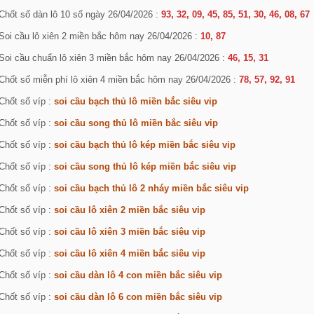
Chốt số dàn lô 10 số ngày 26/04/2026 :
93, 32, 09, 45, 85, 51, 30, 46, 08, 67
Soi cầu lô xiên 2 miền bắc hôm nay 26/04/2026 :
10, 87
Soi cầu chuẩn lô xiên 3 miền bắc hôm nay 26/04/2026 :
46, 15, 31
Chốt số miễn phí lô xiên 4 miền bắc hôm nay 26/04/2026 :
78, 57, 92, 91
Chốt số víp :
soi cầu bạch thủ lô miền bắc siêu vip
Chốt số víp :
soi cầu song thủ lô miền bắc siêu vip
Chốt số víp :
soi cầu bạch thủ lô kép miền bắc siêu vip
Chốt số víp :
soi cầu song thủ lô kép miền bắc siêu vip
Chốt số víp :
soi cầu bạch thủ lô 2 nháy miền bắc siêu vip
Chốt số víp :
soi cầu lô xiên 2 miền bắc siêu vip
Chốt số víp :
soi cầu lô xiên 3 miền bắc siêu vip
Chốt số víp :
soi cầu lô xiên 4 miền bắc siêu vip
Chốt số víp :
soi cầu dàn lô 4 con miền bắc siêu vip
Chốt số víp :
soi cầu dàn lô 6 con miền bắc siêu vip