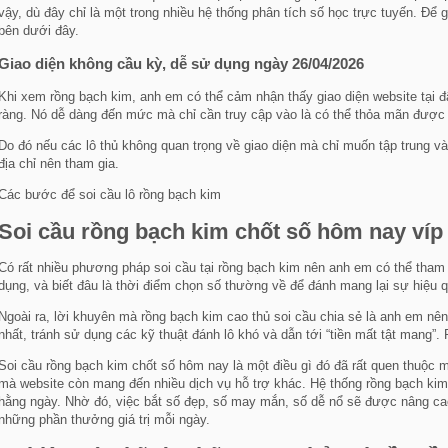
vậy, dù đây chỉ là một trong nhiều hệ thống phân tích số học trực tuyến. Để g
bên dưới đây.
Giao diện không cầu kỳ, dễ sử dụng ngày 26/04/2026
Khi xem rồng bạch kim, anh em có thể cảm nhận thấy giao diện website tại đ
ràng. Nó dễ dàng đến mức mà chỉ cần truy cập vào là có thể thỏa mãn được 
Do đó nếu các lô thủ không quan trọng về giao diện mà chỉ muốn tập trung vào
địa chỉ nên tham gia.
Các bước để soi cầu lô rồng bạch kim
Soi cầu rồng bạch kim chốt số hôm nay víp
Có rất nhiều phương pháp soi cầu tại rồng bạch kim nên anh em có thể tham
dụng, và biết đâu là thời điểm chọn số thường về để đánh mang lại sự hiệu 
Ngoài ra, lời khuyên mà rồng bạch kim cao thủ soi cầu chia sẻ là anh em nê
nhất, tránh sử dụng các kỹ thuật đánh lô khó và dẫn tới “tiền mất tật mang”.
Soi cầu rồng bạch kim chốt số hôm nay là một điều gì đó đã rất quen thuộc mà
mà website còn mang đến nhiều dịch vụ hỗ trợ khác. Hệ thống rồng bạch kim
hằng ngày. Nhờ đó, việc bắt số đẹp, số may mắn, số dễ nổ sẽ được nâng cao
những phần thưởng giá trị mỗi ngày.