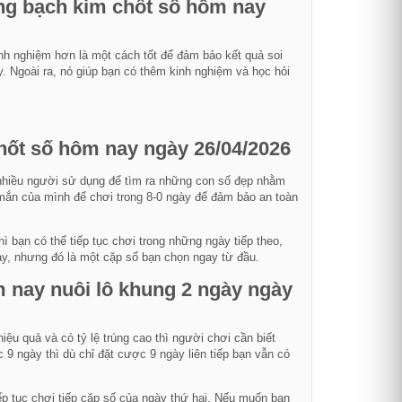
ng bạch kim chốt số hôm nay
inh nghiệm hơn là một cách tốt để đảm bảo kết quả soi
y. Ngoài ra, nó giúp bạn có thêm kinh nghiệm và học hỏi
hốt số hôm nay ngày 26/04/2026
nhiều người sử dụng để tìm ra những con số đẹp nhằm
 mắn của mình để chơi trong 8-0 ngày để đảm bảo an toàn
bạn có thể tiếp tục chơi trong những ngày tiếp theo,
ày, nhưng đó là một cặp số bạn chọn ngay từ đầu.
 nay nuôi lô khung 2 ngày ngày
ệu quả và có tỷ lệ trúng cao thì người chơi cần biết
9 ngày thì dù chỉ đặt cược 9 ngày liên tiếp bạn vẫn có
ếp tục chơi tiếp cặp số của ngày thứ hai. Nếu muốn bạn