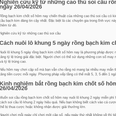
Nghiên cứu kỹ từ những cao thủ soi cầu rồ
ngày 26/04/2026
Rồng bạch kim chốt số hôm nay chiến thuật ​​của những cao thủ soi cầu có k
cầu bạch kim đáng tin cậy nhất. Đặc biệt là các chuyên gia trong lĩnh vực nà
thêm từ đó.
Nghiên cứu kỹ từ những cao thủ soi cầu
Cách nuôi lô khung 5 ngày rồng bạch kim c
Nuôi lô khung 5 ngày rồng bạch kim chốt số hôm nay là phương pháp được 
tăng tỷ lệ trúng giải đặc biệt. Người chơi có thể sử dụng những con số may
và tỷ lệ trúng cao.
Nếu hôm nay chơi cặp số mà bạn vẫn cho rằng nó mang lại nhiều may mắn thì 
tăng tiền cược mỗi ngày. Phương pháp xếp tầng có thể mất 5, 3, 5 đến 1 ng
Kinh nghiệm bắt rồng bạch kim chốt số hôm
26/04/2026
Muốn soi cầu rồng bạch kim chốt số hôm nay nuôi lô khung 2 ngày miễn phí hi
cách soi cầu lô khung 2 ngày hiệu quả. Nếu bạn không biết cách vào cá cược 
thể bị thua cược hoặc không nhận được giải thưởng lớn.
Người chơi mỗi ngày chỉ chơi một cặp số, nếu ngày thứ nhất không về thì ti