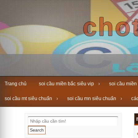
cho
Trang chủ
soi cầu miền bắc siêu vip
soi cầu miền 
soi cầu mt siêu chuẩn
soi cầu mn siêu chuẩn
các
Search