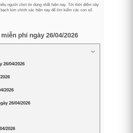
ều người chơi tin dùng nhất hiện nay. Tới thời điểm này
 bạch kim chính xác hiện nay để tìm kiếm các con số
 miễn phí ngày 26/04/2026
y 26/04/2026
/2026
04/2026
ngày 26/04/2026
/04/2026