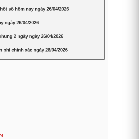
chốt số hôm nay ngày 26/04/2026
y ngày 26/04/2026
khung 2 ngày ngày 26/04/2026
n phí chính xác ngày 26/04/2026
74