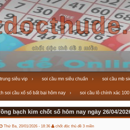
tdocthude
chốt độc thủ đề 3 miền
trung siêu vip
soi cầu mn siêu chuẩn
soi cầu mb s
h soi cầu xổ số bất bại hôm nay
soi cầu lô chính xác 100
rồng bạch kim chốt số hôm nay ngày 26/04/202
Thứ Ba, 20/01/2026 - 18:36
chốt độc thủ đề 3 miền