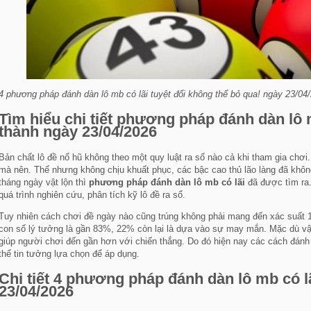
4 phương pháp đánh dàn lô mb có lãi tuyệt đối không thể bỏ qua! ngày 23/04
Tìm hiểu chi tiết phương pháp đánh dàn lô 
thành ngày 23/04/2026
Bản chất lô đề nổ hũ không theo một quy luật ra số nào cả khi tham gia chơ
mà nên. Thế nhưng không chịu khuất phục, các bậc cao thủ lão làng đã không 
tháng ngày vật lộn thì
phương pháp đánh dàn lô mb có lãi
đã được tìm ra
quá trình nghiên cứu, phân tích kỹ lô đề ra số.
Tuy nhiên cách chơi đề ngày nào cũng trúng không phải mang đến xác suất 1
con số lý tưởng là gần 83%, 22% còn lại là dựa vào sự may mắn. Mặc dù v
giúp người chơi đến gần hơn với chiến thắng. Do đó hiện nay các cách đánh
thể tin tưởng lựa chọn để áp dụng.
Chi tiết 4 phương pháp đánh dàn lô mb có l
23/04/2026