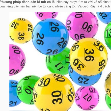
Phương pháp đánh dàn lô mb có lãi
hiện nay được tìm ra với vô số hinh
quả riêng vậy nên bạn nên bỏ túi càng nhiều càng tốt. Và dưới đây là 4 các