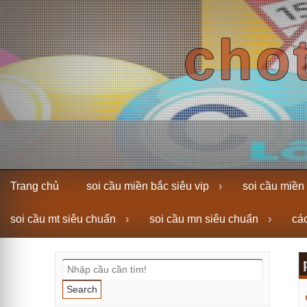
cho
Trang chủ
soi cầu miền bắc siêu vip
soi cầu miền 
soi cầu mt siêu chuẩn
soi cầu mn siêu chuẩn
các
Search