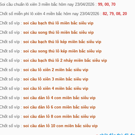
Soi cầu chuẩn lô xiên 3 miền bắc hôm nay 23/04/2026 :
99, 00, 70
Chốt số miễn phí lô xiên 4 miền bắc hôm nay 23/04/2026 :
82, 79, 08, 20
Chốt số víp :
soi cầu bạch thủ lô miền bắc siêu vip
Chốt số víp :
soi cầu song thủ lô miền bắc siêu vip
Chốt số víp :
soi cầu bạch thủ lô kép miền bắc siêu vip
Chốt số víp :
soi cầu song thủ lô kép miền bắc siêu vip
Chốt số víp :
soi cầu bạch thủ lô 2 nháy miền bắc siêu vip
Chốt số víp :
soi cầu lô xiên 2 miền bắc siêu vip
Chốt số víp :
soi cầu lô xiên 3 miền bắc siêu vip
Chốt số víp :
soi cầu lô xiên 4 miền bắc siêu vip
Chốt số víp :
soi cầu dàn lô 4 con miền bắc siêu vip
Chốt số víp :
soi cầu dàn lô 6 con miền bắc siêu vip
Chốt số víp :
soi cầu dàn lô 8 con miền bắc siêu vip
Chốt số víp :
soi cầu dàn lô 10 con miền bắc siêu vip