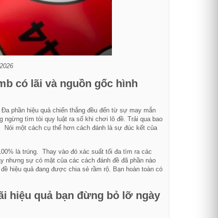
/2026
mb có lãi và nguồn gốc hình
i. Đa phần hiệu quả chiến thắng đều đến từ sự may mắn
ngừng tìm tòi quy luật ra số khi chơi lô đề. Trải qua bao
. Nói một cách cụ thể hơn cách đánh là sự đúc kết của
00% là trúng. Thay vào đó xác suất tối đa tìm ra các
ậy nhưng sự có mặt của các cách đánh đề đã phần nào
 đề hiệu quả đang được chia sẻ rầm rộ. Bạn hoàn toàn có
ãi hiệu quả bạn đừng bỏ lỡ ngày