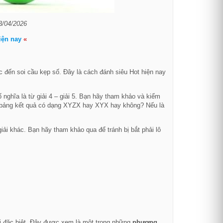
23/04/2026
iện nay
«
c đến soi cầu kẹp số. Đây là cách đánh siêu Hot hiện nay
nghĩa là từ giải 4 – giải 5. Bạn hãy tham khảo và kiểm
u bảng kết quả có dạng XYZX hay XYX hay không? Nếu là
iải khác. Bạn hãy tham khảo qua để tránh bị bắt phải lô
ải đặc biệt. Đây được xem là một trong những
phương