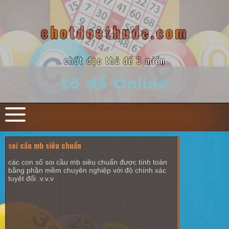
chotdocthude.com
chốt độc thủ đề 3 miền
soi cầu mb siêu chuẩn
các con số soi cầu mb siêu chuẩn được tính toán
bằng phần mềm chuyên nghiệp với độ chính xác
tuyệt đối .v.v.v