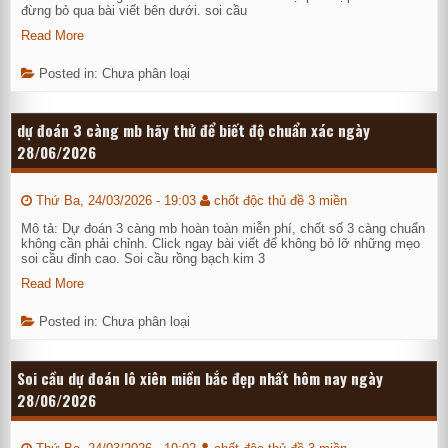
đừng bỏ qua bài viết bên dưới. soi cầu
Read More
Posted in: Chưa phân loại
dự đoán 3 càng mb hãy thử để biết độ chuẩn xác ngày
28/06/2026
Thứ Ba, 24/03/2026 - 19:03
chốt độc thủ đề 3 miền
Mô tả: Dự đoán 3 càng mb hoàn toàn miễn phí, chốt số 3 càng chuẩn
không cần phải chỉnh. Click ngay bài viết để không bỏ lỡ những mẹo
soi cầu đỉnh cao. Soi cầu rồng bạch kim 3
Read More
Posted in: Chưa phân loại
Soi cầu dự đoán lô xiên miền bắc đẹp nhất hôm nay ngày
28/06/2026