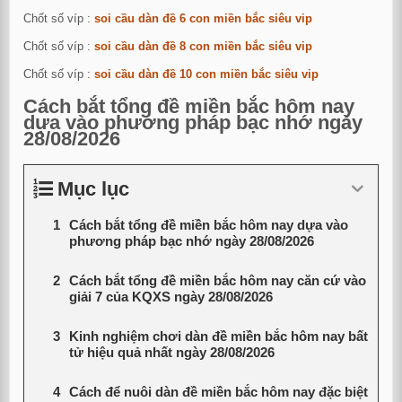
Chốt số víp :
soi cầu dàn đề 6 con miền bắc siêu vip
Chốt số víp :
soi cầu dàn đề 8 con miền bắc siêu vip
Chốt số víp :
soi cầu dàn đề 10 con miền bắc siêu vip
Cách bắt tổng đề miền bắc hôm nay
dựa vào phương pháp bạc nhớ ngày
28/08/2026
Mục lục
Cách bắt tổng đề miền bắc hôm nay dựa vào
phương pháp bạc nhớ ngày 28/08/2026
Cách bắt tổng đề miền bắc hôm nay căn cứ vào
giải 7 của KQXS ngày 28/08/2026
Kinh nghiệm chơi dàn đề miền bắc hôm nay bất
tử hiệu quả nhất ngày 28/08/2026
Cách để nuôi dàn đề miền bắc hôm nay đặc biệt