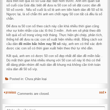
dựa trên kết quả xổ số Giải đặc biệt hôm trước. Anh em quan sát
số cuối của Giải đặc biệt để đưa ra 50 con số sẽ đặt cược dàn đề
50 số xsmb . Nếu số cuối là số lẻ anh em tiến hành dàn đề 50 số lẻ.
Ngược lại, là số chẵn thì anh em chốt ngay 50 con tất cả đều là số
chẵn.
Để đưa ra 50 con số theo cách này cần khá nhiều thời gian cũng
như sự kiên nhẫn của các lô thủ 3 miền . Anh em sẽ phải theo dõi
kết quả xổ số trong vòng một tháng. Thực hiện ghi chép, phân tích,
thống kế để đưa ra các con số xuất hiện nhiều nhất. Bằng cách soi
cầu dàn
đề miền bắc hôm nay
50 số
này, anh em có thể xác định
được các con số có thời gian xuất hiện theo thứ tự nhỏ dần.
Kết quả, anh em có được 50 con số đẹp nhất để dàn đề miền bắc .
Dù mất thời gian khá nhiều nhưng với 50 con số này lô thủ có thể
dễ dàng phân nhóm để nuôi dàn đề khung mà không cần tính toán
nữa dàn đề 50 số víp.
Posted in: Chưa phân loại
previous
next
Comments are closed.