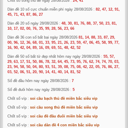
Chốt số song thủ đề ngày 28/08/2026 :
24, 41
Dàn đề 10 số cực chuẩn miễn phí ngày 28/08/2026 :
82, 47, 12, 91,
45, 71, 43, 87, 86, 27
Dàn đề 20 số ngày 28/08/2026 :
48, 30, 81, 76, 88, 37, 50, 23, 81,
10, 17, 02, 00, 76, 35, 99, 28, 56, 23, 66
Dàn đề 36 con số bất bại ngày 28/08/2026
81, 14, 88, 33, 87, 29,
00, 96, 12, 36, 68, 01, 33, 95, 21, 26, 23, 59, 47, 06, 45, 58, 99, 77,
16, 90, 42, 04, 89, 16, 09, 69, 51, 48, 42, 52
Dàn đề 50 số bất tử đẹp nhất hôm nay ngày 28/08/2026 :
55, 57,
29, 63, 17, 51, 50, 86, 78, 32, 64, 45, 73, 95, 76, 62, 74, 74, 70, 03,
23, 94, 58, 50, 04, 80, 93, 51, 39, 08, 75, 08, 42, 22, 05, 76, 86, 27,
03, 52, 06, 51, 20, 90, 14, 41, 40, 14, 81, 52
Số đề đầu hôm nay ngày 28/08/2026 :
7
Số đề đuôi hôm nay ngày 28/08/2026 :
5
Chốt số víp :
soi cầu bạch thủ đề miền bắc siêu vip
Chốt số víp :
soi cầu song thủ đề miền bắc siêu vip
Chốt số víp :
soi cầu đề đầu đuôi miền bắc siêu vip
Chốt số víp :
soi cầu dàn đề 4 con miền bắc siêu vip