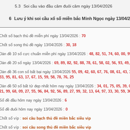
Soi cầu vào đầu câm đuôi câm ngày 13/04/2026
Lưu ý khi soi cầu xổ số miền bắc Minh Ngọc ngày 13/04/
Chốt số bạch thủ đề miễn phí ngày 13/04/2026 :
70
Chốt số song thủ đề ngày 13/04/2026 :
30, 18
Dàn đề 10 số cực chuẩn miễn phí ngày 13/04/2026 :
48, 82, 51, 74, 60, 00, 9
Dàn đề 20 số ngày 13/04/2026 :
69, 89, 82, 92, 88, 78, 61, 58, 02, 56, 93, 49,
Dàn đề 36 con số bất bại ngày 13/04/2026
55, 09, 42, 60, 67, 76, 08, 61, 43, 
33, 95, 81, 63, 17, 67, 15, 59, 58, 78, 76, 25
Dàn đề 50 số bất tử đẹp nhất hôm nay ngày 13/04/2026 :
34, 01, 75, 05, 39, 
21, 99, 68, 09, 27, 55, 96, 84, 92, 56, 89, 27, 99, 32, 13, 64, 97, 33, 30, 59, 3
Số đề đầu hôm nay ngày 13/04/2026 :
6
Số đề đuôi hôm nay ngày 13/04/2026 :
0
Chốt số víp :
soi cầu bạch thủ đề miền bắc siêu vip
Chốt số víp :
soi cầu song thủ đề miền bắc siêu vip