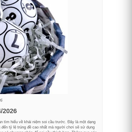
26
4/2026
ần tìm hiểu về khái niệm soi cầu trước. Đây là một dạng
 đến tỷ lệ trúng đề cao nhất mà người chơi sẽ sử dụng