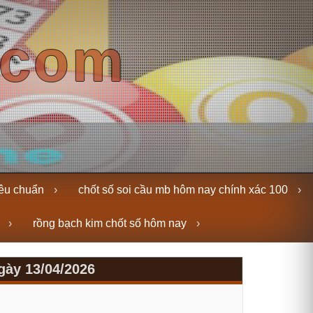
.com
iêu chuẩn
chốt số soi cầu mb hôm nay chính xác 100
rồng bạch kim chốt số hôm nay
gày 13/04/2026