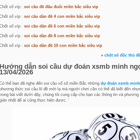
Chốt số víp :
soi cầu đề đầu đuôi miền bắc siêu vip
Chốt số víp :
soi cầu dàn đề 4 con miền bắc siêu vip
Chốt số víp :
soi cầu dàn đề 6 con miền bắc siêu vip
Chốt số víp :
soi cầu dàn đề 8 con miền bắc siêu vip
Chốt số víp :
soi cầu dàn đề 10 con miền bắc siêu vip
»
chốt số độc thủ đ
Hướng dẫn soi cầu dự đoán xsmb minh ngọ
13/04/2026
Có thể bạn đã nghe đến soi cầu xổ số miền Bắc những
dự đoán xsmb minh
phương thức soi cầu lô đề mới lạ mà người chơi cần có thể đã biết đến như
trong bài viết dưới đây, chúng tôi cung cấp cho bạn các thông tin và phươn
giản nhất để ai cũng thực hiện được. ‘