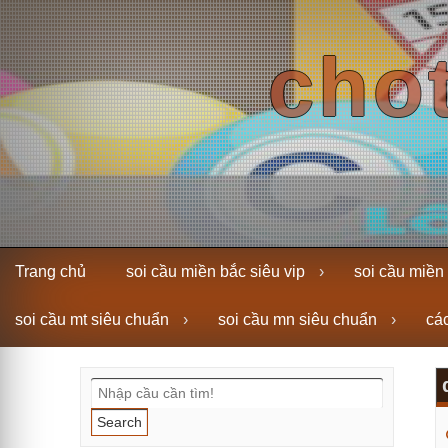
cho
Trang chủ
soi cầu miền bắc siêu vip
soi cầu miền 
soi cầu mt siêu chuẩn
soi cầu mn siêu chuẩn
các
Search