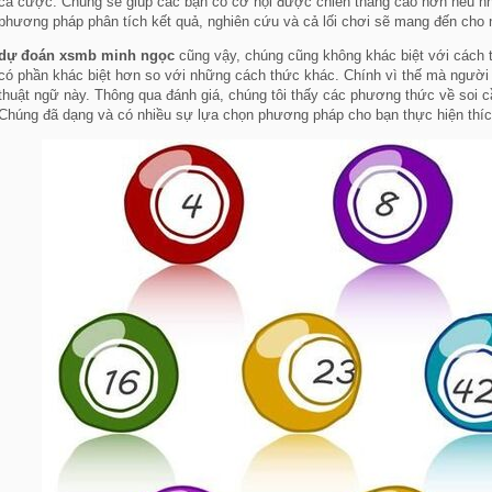
cá cược. Chúng sẽ giúp các bạn có cơ hội được chiến thắng cao hơn nếu n
phương pháp phân tích kết quả, nghiên cứu và cả lối chơi sẽ mang đến cho 
dự đoán xsmb minh ngọc
cũng vậy, chúng cũng không khác biệt với cách 
có phần khác biệt hơn so với những cách thức khác. Chính vì thế mà người 
thuật ngữ này. Thông qua đánh giá, chúng tôi thấy các phương thức về soi c
Chúng đã dạng và có nhiều sự lựa chọn phương pháp cho bạn thực hiện thí