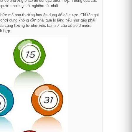
hư có phương pháp để soi cầu thích hợp. Thông qua các
người chơi sự trải nghiệm tốt nhất
thức mà bạn thường hay áp dụng để cá cược. Chỉ tên gọi
chơi cũng không cần phải quá lo lắng nếu như gặp phải
ầu cũng tương tự như việc bạn soi cầu xổ số 3 miền.
ch hợp.