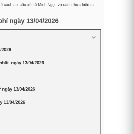
về cách soi cầu xổ số Minh Ngọc và cách thực hiện ra
phí ngày 13/04/2026
4/2026
hất. ngày 13/04/2026
 ngày 13/04/2026
y 13/04/2026