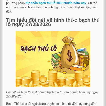
phương pháp
dự đoán bạch thủ lô siêu chuẩn hôm nay
. Cụ thể
như nào mời anh em hãy cùng chúng tôi tìm hiểu thật rõ ngay sau
đây.
Tìm hiểu đôi nét về hình thức bạch thủ
lô ngày 27/08/2026
Đôi nét về hình thức dự đoán bạch thủ lô siêu chuẩn hôm nay ngày
27/08/2026
Bạch Thủ Lô là từ ngữ được truyền tai nhau từ đời này sang đến