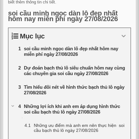
biết thêm thông tin chi tiết.
soi cầu minh ngọc dàn lô đẹp nhất
hôm nay miễn phí ngày 27/08/2026
Mục lục
soi cầu minh ngọc dàn lô đẹp nhất hôm nay
miễn phí ngày 27/08/2026
Dự đoán bạch thủ lô siêu chuẩn hôm nay cùng
các chuyên gia soi cầu ngày 27/08/2026
Tìm hiểu đôi nét về hình thức bạch thủ lô ngày
27/08/2026
Những lợi ích khi anh em áp dụng hình thức
soi cầu bạch thủ lô ngày 27/08/2026
Những ưu điểm mà anh em nên thực hiện soi
cầu bạch thủ lô ngày 27/08/2026