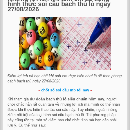
hình thức soi cầu bạch thủ lô ngày
27/08/2026
Điểm lợi ích và hạn chế khi anh em thực hiện chơi lô đề theo phong
cách bạch thủ ngày 27/08/2026
»
chốt số soi cầu mb tối nay
«
Khi tham gia
dự đoán bạch thủ lô siêu chuẩn hôm nay
, người
chơi chắc hẳn rất quan tâm về những lợi ích mà mình có thể nhận
được khi thực hiện thao tác soi cầu này. Tuy nhiên, ngoài những
điểm nổi trội của loại hình soi cầu bạch thủ lô. Thì phương pháp
này cũng tồn tại một số điểm hạn chế nhất định mà bạn cần phải
lưu ý. Cụ thể như sau: