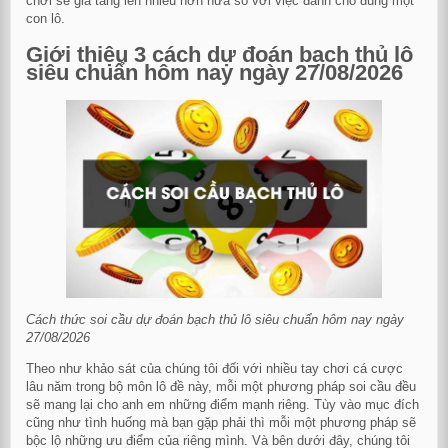
chơi sẽ gia tăng lên nhiều hơn nữa so với việc đánh cho đúng một
con lô.
Giới thiệu 3 cách dự đoán bạch thủ lô
siêu chuẩn hôm nay ngày 27/08/2026
Cách thức soi cầu dự đoán bạch thủ lô siêu chuẩn hôm nay ngày
27/08/2026
Theo như khảo sát của chúng tôi đối với nhiều tay chơi cá cược
lâu năm trong bộ môn lô đề này, mỗi một phương pháp soi cầu đều
sẽ mang lại cho anh em những điểm mạnh riêng. Tùy vào mục đích
cũng như tình huống mà bạn gặp phải thì mỗi một phương pháp sẽ
bộc lộ những ưu điểm của riêng mình. Và bên dưới đây, chúng tôi