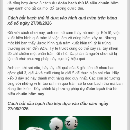
đã tổng hợp được 3 cách
dự đoán bạch thủ lô siêu chuẩn hôm
nay
dành cho tất cả mọi đối tượng cược thủ.
Cách bắt bạch thủ lô dựa vào hình quả trám trên bảng
xổ số
ngày 27/08/2026
Đối với cách chơi này, anh em sẽ cảm thấy nó mới lạ. Bởi lẽ, việc
xuất hiện hình quả trám là việc làm vô cùng hiếm xảy ra. Nhưng
một khi bạn thấy được hình quả trám xuất hiện thì tỷ lệ trúng
thưởng sẽ lên đến 92%. Tỷ lệ trượt cũng có thể xảy ra, tuy nhiên
đó chỉ chiếm một phần trăm rất nhỏ. Đa phần là người chơi sẽ bị
lộn số chứ phương pháp này cực kỳ hiệu quả.
Anh em khi soi cầu, hãy lấy kết quả của 3 giải liền kề nhau bao
gồm: giải 3, giải 4 và cuối cùng là giải 5 để thực hiện soi cầu. Hãy
xếp 3 dãy số này thành một hàng dọc duy nhất. Các con số tương
ứng với những vị trí tạo ra hình quả trám sẽ là con bạch thủ mà bạn
đang tìm kiếm. Đấy chính là phương pháp
dự đoán bạch thủ lô
siêu chuẩn hôm nay
.
Cách bắt cầu bạch thủ kép dựa vào đầu câm
ngày
27/08/2026