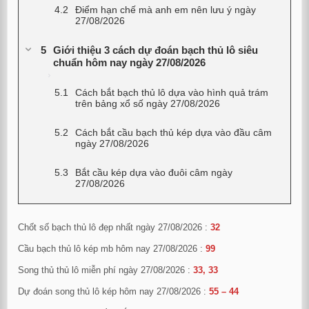
Điểm hạn chế mà anh em nên lưu ý ngày
27/08/2026
Giới thiệu 3 cách dự đoán bạch thủ lô siêu
chuẩn hôm nay ngày 27/08/2026
Cách bắt bạch thủ lô dựa vào hình quả trám
trên bảng xổ số ngày 27/08/2026
Cách bắt cầu bạch thủ kép dựa vào đầu câm
ngày 27/08/2026
Bắt cầu kép dựa vào đuôi câm ngày
27/08/2026
Chốt số bạch thủ lô đẹp nhất ngày 27/08/2026 :
32
Cầu bạch thủ lô kép mb hôm nay 27/08/2026 :
99
Song thủ thủ lô miễn phí ngày 27/08/2026 :
33, 33
Dự đoán song thủ lô kép hôm nay 27/08/2026 :
55 – 44