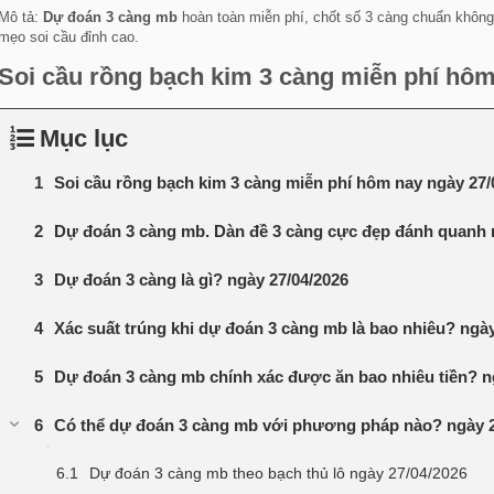
Mô tả:
Dự đoán 3 càng mb
hoàn toàn miễn phí, chốt số 3 càng chuẩn không 
mẹo soi cầu đỉnh cao.
Soi cầu rồng bạch kim 3 càng miễn phí hôm
Mục lục
Soi cầu rồng bạch kim 3 càng miễn phí hôm nay ngày 27/
Dự đoán 3 càng mb. Dàn đề 3 càng cực đẹp đánh quanh 
Dự đoán 3 càng là gì? ngày 27/04/2026
Xác suất trúng khi dự đoán 3 càng mb là bao nhiêu? ngày
Dự đoán 3 càng mb chính xác được ăn bao nhiêu tiền? n
Có thể dự đoán 3 càng mb với phương pháp nào? ngày 2
Dự đoán 3 càng mb theo bạch thủ lô ngày 27/04/2026