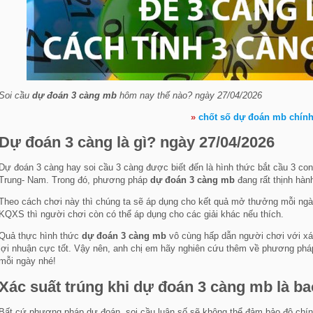
Soi cầu
dự đoán 3 càng mb
hôm nay thế nào? ngày 27/04/2026
»
chốt số dự đoán mb chính
Dự đoán 3 càng là gì? ngày 27/04/2026
Dự đoán 3 càng hay soi cầu 3 càng được biết đến là hình thức bắt cầu 3 con
Trung- Nam. Trong đó, phương pháp
dự đoán 3 càng mb
đang rất thịnh hà
Theo cách chơi này thì chúng ta sẽ áp dụng cho kết quả mở thưởng mỗi ngày
KQXS thì người chơi còn có thể áp dụng cho các giải khác nếu thích.
Quả thực hình thức
dự đoán 3 càng mb
vô cùng hấp dẫn người chơi với xá
lợi nhuận cực tốt. Vậy nên, anh chị em hãy nghiên cứu thêm về phương pháp
mỗi ngày nhé!
Xác suất trúng khi
dự đoán 3 càng mb
là b
Bất cứ phương pháp dự đoán, soi cầu luận số sẽ không thể đảm bảo độ chín