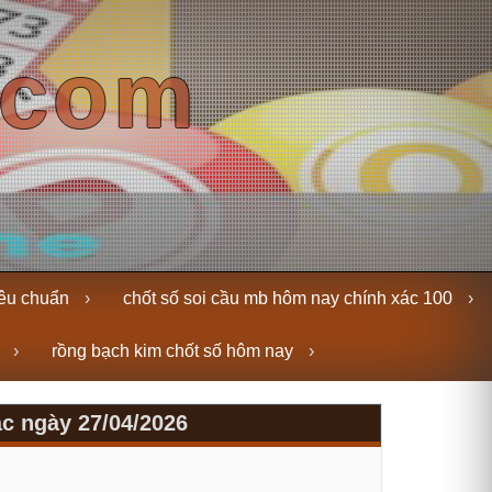
.com
iêu chuẩn
chốt số soi cầu mb hôm nay chính xác 100
rồng bạch kim chốt số hôm nay
c ngày 27/04/2026