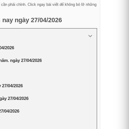
cần phải chỉnh. Click ngay bài viết để không bỏ lỡ những
 nay ngày 27/04/2026
04/2026
năm. ngày 27/04/2026
 27/04/2026
gày 27/04/2026
7/04/2026