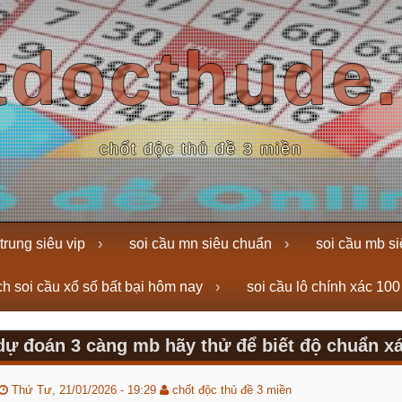
tdocthude
chốt độc thủ đề 3 miền
trung siêu vip
soi cầu mn siêu chuẩn
soi cầu mb s
h soi cầu xổ số bất bại hôm nay
soi cầu lô chính xác 100
dự đoán 3 càng mb hãy thử để biết độ chuẩn xá
Thứ Tư, 21/01/2026 - 19:29
chốt độc thủ đề 3 miền