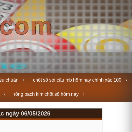
.com
iêu chuẩn
chốt số soi cầu mb hôm nay chính xác 100
rồng bạch kim chốt số hôm nay
c ngày 06/05/2026