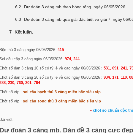
Dự đoán 3 càng mb theo bóng tổng. ngày 06/05/2026
Dự đoán 3 càng mb qua giải đặc biệt và giải 7. ngày 06/0
Kết luận.
Độc thủ 3 càng ngày 06/05/2026:
415
Soi cầu cặp 3 càng ngày 06/05/2026:
974, 244
Chốt số dàn 3 càng 10 số có tỷ lệ về cao ngày 06/05/2026 :
531, 091, 241, 7
Chốt số dàn 3 càng 20 số có tỷ lệ về cao ngày 06/05/2026 :
934, 171, 110, 08
288, 230, 760, 201, 764
Chốt số víp :
soi cầu bạch thủ 3 càng miền bắc siêu vip
Chốt số víp :
soi cầu song thủ 3 càng miền bắc siêu vip
»
chốt số chuẩn độc th
Bài viết.
Dự đoán 3 càng mb. Dàn đề 3 càng cực đẹ