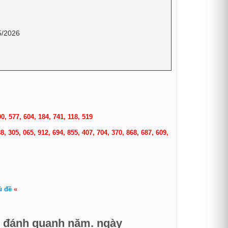
5/2026
90, 577, 604, 184, 741, 118, 519
8, 305, 065, 912, 694, 855, 407, 704, 370, 868, 687, 609,
ủ đề
«
p đánh quanh năm. ngày