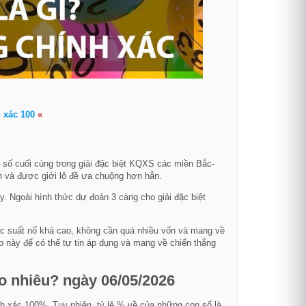
 xác 100
«
 số cuối cùng trong giải đặc biệt KQXS các miền Bắc-
nh và được giới lô đề ưa chuộng hơn hẳn.
. Ngoài hình thức dự đoán 3 càng cho giải đặc biệt
c suất nổ khá cao, không cần quá nhiều vốn và mang về
 này để có thể tự tin áp dụng và mang về chiến thắng
ao nhiêu? ngày 06/05/2026
h xác 100%. Tuy nhiên, tỷ lệ % về của những con số là