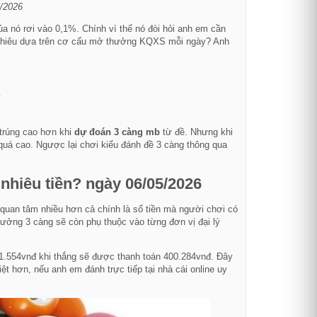
/2026
của nó rơi vào 0,1%. Chính vì thế nó đòi hỏi anh em cần
 nhiêu dựa trên cơ cấu mở thưởng KQXS mỗi ngày? Anh
.
 trúng cao hơn khi
dự đoán 3 càng mb
từ đề. Nhưng khi
quá cao. Ngược lại chơi kiểu đánh đề 3 càng thông qua
.
hiêu tiền? ngày 06/05/2026
quan tâm nhiều hơn cả chính là số tiền mà người chơi có
thưởng 3 càng sẽ còn phụ thuộc vào từng đơn vị đại lý
1.554vnđ khi thắng sẽ được thanh toán 400.284vnđ. Đây
iệt hơn, nếu anh em đánh trực tiếp tại nhà cái online uy