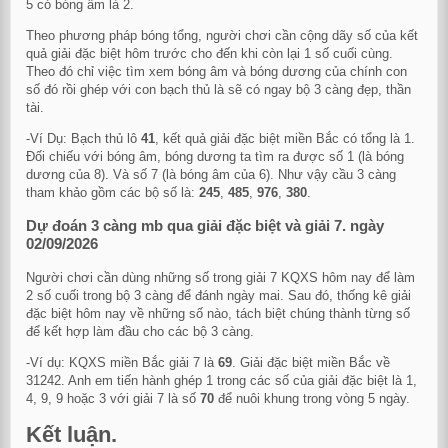
5 có bóng âm là 2.
Theo phương pháp bóng tổng, người chơi cần cộng dãy số của kết
quả giải đặc biệt hôm trước cho đến khi còn lại 1 số cuối cùng.
Theo đó chỉ việc tìm xem bóng âm và bóng dương của chính con
số đó rồi ghép với con bạch thủ là sẽ có ngay bộ 3 càng đẹp, thần
tài.
-Ví Dụ: Bạch thủ lô
41
, kết quả giải đặc biệt miền Bắc có tổng là 1.
Đối chiếu với bóng âm, bóng dương ta tìm ra được số 1 (là bóng
dương của 8). Và số 7 (là bóng âm của 6). Như vậy cầu 3 càng
tham khảo gồm các bộ số là:
245
,
485
,
976
,
380
.
Dự đoán 3 càng mb qua giải đặc biệt và giải 7. ngày
02/09/2026
Người chơi cần dùng những số trong giải 7 KQXS hôm nay để làm
2 số cuối trong bộ 3 càng để đánh ngày mai. Sau đó, thống kê giải
đặc biệt hôm nay về những số nào, tách biệt chúng thành từng số
để kết hợp làm đầu cho các bộ 3 càng.
-Ví dụ: KQXS miền Bắc giải 7 là
69
. Giải đặc biệt miền Bắc về
31242. Anh em tiến hành ghép 1 trong các số của giải đặc biệt là 1,
4, 9, 9 hoặc 3 với giải 7 là số
70
để nuôi khung trong vòng 5 ngày.
Kết luận.