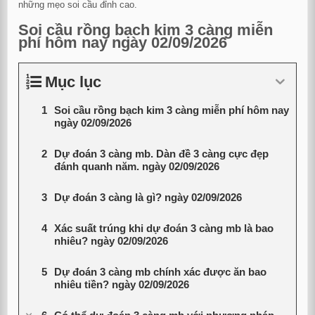
những mẹo soi cầu đỉnh cao.
Soi cầu rồng bạch kim 3 càng miễn
phí hôm nay ngày 02/09/2026
Mục lục
Soi cầu rồng bạch kim 3 càng miễn phí hôm nay
ngày 02/09/2026
Dự đoán 3 càng mb. Dàn đề 3 càng cực đẹp
đánh quanh năm. ngày 02/09/2026
Dự đoán 3 càng là gì? ngày 02/09/2026
Xác suất trúng khi dự đoán 3 càng mb là bao
nhiêu? ngày 02/09/2026
Dự đoán 3 càng mb chính xác được ăn bao
nhiêu tiền? ngày 02/09/2026