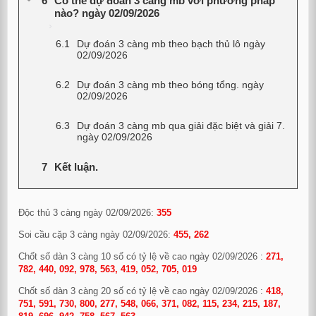
Có thể dự đoán 3 càng mb với phương pháp
nào? ngày 02/09/2026
Dự đoán 3 càng mb theo bạch thủ lô ngày
02/09/2026
Dự đoán 3 càng mb theo bóng tổng. ngày
02/09/2026
Dự đoán 3 càng mb qua giải đặc biệt và giải 7.
ngày 02/09/2026
Kết luận.
Độc thủ 3 càng ngày 02/09/2026:
355
Soi cầu cặp 3 càng ngày 02/09/2026:
455, 262
Chốt số dàn 3 càng 10 số có tỷ lệ về cao ngày 02/09/2026 :
271,
782, 440, 092, 978, 563, 419, 052, 705, 019
Chốt số dàn 3 càng 20 số có tỷ lệ về cao ngày 02/09/2026 :
418,
751, 591, 730, 800, 277, 548, 066, 371, 082, 115, 234, 215, 187,