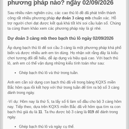
phương pháp nào? ngày 02/09/2026
Sau nhiều năm nghiên cứu, các cao thủ lô đề đã phát triển thành
công rất nhiều phương pháp
dự đoán 3 càng mb
chuẩn xác. Hỗ
trợ người chơi đạt được kết quả khá tốt khi soi cầu luận số. Chúng
ta cùng tham khảo xem các phương pháp này là gì nhé.
Dự đoán 3 càng mb theo bạch thủ lô ngày 02/09/2026
Áp dụng bạch thủ lô để soi cầu 3 càng là một phương pháp khá phổ
biến và được nhiều anh em tin dùng. Họ nhận xét rằng đây là kiểu
chơi tương đối dễ hiểu, dễ áp dụng và hiệu quả cao. Với bạch thủ
lô, anh em có thể vận dụng những kiểu tính toán như sau:
Ghép bạch thủ lô và thứ trong tuần.
Anh em cần sử dụng con bạch thủ đã về trong bảng KQXS miền
Bắc hôm qua rồi kết hợp với thứ trong tuần để tìm ra bộ số 3 càng
đánh trong ngày.
-Ví dụ: Hôm nay là thứ 5, ta lấy số 6 làm số đầu cho bộ 3 càng hôm
nay. Tiếp theo, dựa trên KQXS miền Bắc đã về hôm qua tìm ra con
bạch thủ giả dụ là
11
. Ta thu được bộ 3 càng là
019
để đánh trong
ngày.
Ghép bạch thủ lô và ngày cụ thể.