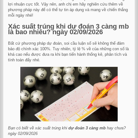
lợi nhuận cực tốt. Vậy nên, anh chị em hãy nghiên cứu thêm về
phương pháp này để có thể tự tin áp dụng và mang về chiến thắng
mỗi ngày nhé!
Xác suất trúng khi
dự đoán 3 càng mb
là bao nhiêu? ngày 02/09/2026
Bất cứ phương pháp dự đoán, soi cầu luận số sẽ không thể đảm
bảo độ chính xác 100%. Tuy nhiên, tỷ lệ % về của những con số là
khá cao nếu được đưa ra khi bạn tiến hành thống kê, phân tích và
tính toán đấy nhé.
Bạn có biết về xác suất trúng khi
dự đoán 3 càng mb
hay chưa?
ngày 02/09/2026