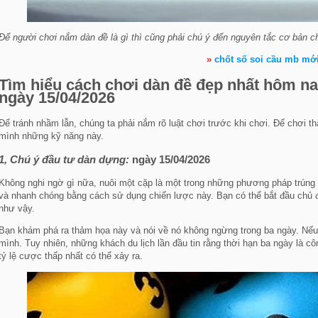
Để người chơi nắm dàn đề là gì thì cũng phải chú ý đến nguyên tắc cơ bản c
»
chốt số soi cầu mb mới
Tìm hiểu cách chơi dàn đề đẹp nhất hôm na
ngày 15/04/2026
Để tránh nhầm lẫn, chúng ta phải nắm rõ luật chơi trước khi chơi. Để chơi th
mình những kỹ năng này.
1, Chú ý đầu tư dàn dựng:
ngày 15/04/2026
Không nghi ngờ gì nữa, nuôi một cặp là một trong những phương pháp trúng l
và nhanh chóng bằng cách sử dụng chiến lược này. Bạn có thể bắt đầu chủ đ
như vậy.
Bạn khám phá ra thảm họa này và nói về nó không ngừng trong ba ngày. Nếu
mình. Tuy nhiên, những khách du lịch lần đầu tin rằng thời hạn ba ngày là cô
tỷ lệ cược thấp nhất có thể xảy ra.