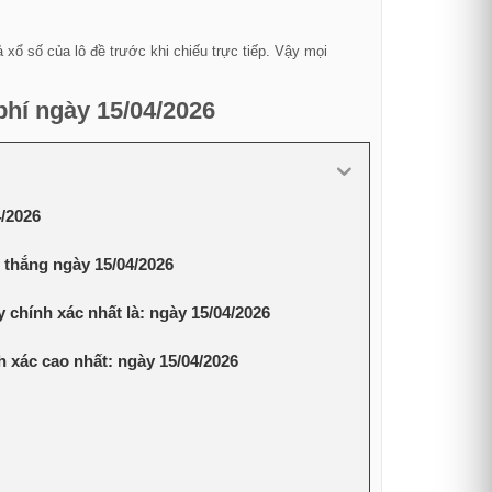
xổ số của lô đề trước khi chiếu trực tiếp. Vậy mọi
phí ngày 15/04/2026
4/2026
 thắng ngày 15/04/2026
chính xác nhất là: ngày 15/04/2026
 xác cao nhất: ngày 15/04/2026