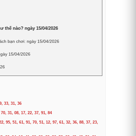
ư thế nào? ngày 15/04/2026
ách bạn chơi: ngày 15/04/2026
 ngày 15/04/2026
026
9, 33, 31, 36
 70, 31, 08, 17, 22, 37, 91, 84
22, 95, 51, 61, 91, 70, 51, 12, 97, 61, 32, 36, 88, 37, 23,