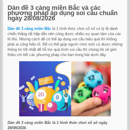
Dàn đề 3 càng miền Bắc và các
phương pháp áp dụng soi cầu chuẩn
ngày 28/08/2026
Dàn đề 3 càng miền Bắc
là 1 hình thức chơi xổ số có tỷ lệ dành
chiến thắng rất hấp dẫn nên cũng được nhiều sự quan tâm của các
lô thủ. Nhưng cách để có thể áp dụng soi cầu hiệu quả thì không
phải ai cũng hiểu rõ. Để có thể giúp người chơi mới có được những
thông tin tốt nhất để hỗ trợ quá trình soi cầu thì chúng tôi sẽ giới
thiệu chi tiết các phương pháp cho bạn trong bài dưới đây.
Dàn đề 3 càng miền Bắc là 1 hình thức chơi xổ số
ngày
28/08/2026