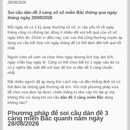
28/08/2026
Soi cầu dàn đề 3 càng xổ số miền Bắc thông qua ngày
tháng
ngày 28/08/2026
Mỗi ngày sẽ có 1 kỳ quay thưởng xổ số, vì vậy yếu tố về ngày
tháng cũng có những tác động ít nhiều đối với kết quả của xổ số
ngày hôm đó. Chính vì điều này, các cao thủ cũng thường xuyên áp
dụng soi cầu kết hợp với ngày tháng để có thể đem đến kết quả tốt
nhất.
Người chơi sẽ xem và chọn theo ngày dương lịch hay âm lịch,
ngày chẵn hay ngày lẻ. Cũng có thể chọn bất kỳ 1 ngày nào đó có
có ý nghĩa đặc biệt đối với bạn để tìm ra dần đề 3 càng chuẩn
nhất.
Rất nhiều người đã áp dụng thử cách này và đều khẳng định nó có
thể đem lại những giải thưởng rất lớn. Với một phương pháp vừa
dễ chơi vừa đem lại được chiến thắng to như vậy thì dại gì mà
không thử sử dụng khi soi cầu
dàn đề 3 càng miền Bắc
đúng
không nào?
Phương pháp để soi cầu dàn đề 3
càng miền Bắc quanh năm ngày
28/08/2026