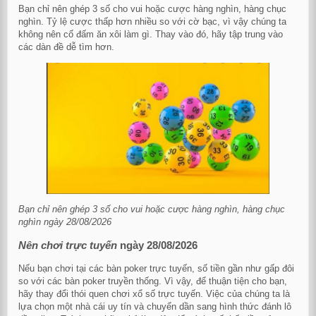
Bạn chỉ nên ghép 3 số cho vui hoặc cược hàng nghìn, hàng chục
nghìn. Tỷ lệ cược thấp hơn nhiều so với cờ bạc, vì vậy chúng ta
không nên cố đấm ăn xôi làm gì. Thay vào đó, hãy tập trung vào
các dàn đề dễ tìm hơn.
Bạn chỉ nên ghép 3 số cho vui hoặc cược hàng nghìn, hàng chục
nghìn ngày 28/08/2026
Nên chơi trực tuyến
ngày 28/08/2026
Nếu bạn chơi tại các bàn poker trực tuyến, số tiền gần như gấp đôi
so với các bàn poker truyền thống. Vì vậy, để thuận tiện cho bạn,
hãy thay đổi thói quen chơi xổ số trực tuyến. Việc của chúng ta là
lựa chọn một nhà cái uy tín và chuyển dần sang hình thức đánh lô