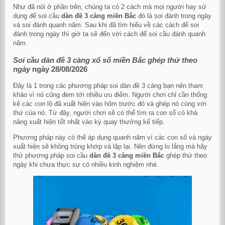
Như đã nói ở phần trên, chúng ta có 2 cách mà mọi người hay sử
dụng để soi cầu
dàn đề 3 càng miền Bắc
đó là soi đánh trong ngày
và soi đánh quanh năm. Sau khi đã tìm hiểu về các cách để soi
đánh trong ngày thì giờ ta sẽ đến với cách để soi cầu đánh quanh
năm.
Soi cầu dàn đề 3 càng xổ số miền Bắc ghép thứ theo
ngày
ngày 28/08/2026
Đây là 1 trong các phương pháp soi dàn đề 3 càng bạn nên tham
khảo vì nó cũng đem tới nhiều ưu điểm. Người chơi chỉ cần thống
kê các con lô đã xuất hiện vào hôm trước đó và ghép nó cùng với
thứ của nó. Từ đây, người chơi sẽ có thể tìm ra con số có khả
năng xuất hiện tốt nhất vào kỳ quay thưởng kế tiếp.
Phương pháp này có thể áp dụng quanh năm vì các con số và ngày
xuất hiện sẽ không trùng khớp và lặp lại. Nên đừng lo lắng mà hãy
thử phương pháp soi cầu
dàn đề 3 càng miền Bắc
ghép thứ theo
ngày khi chưa thực sự có nhiều kinh nghiệm nhé.