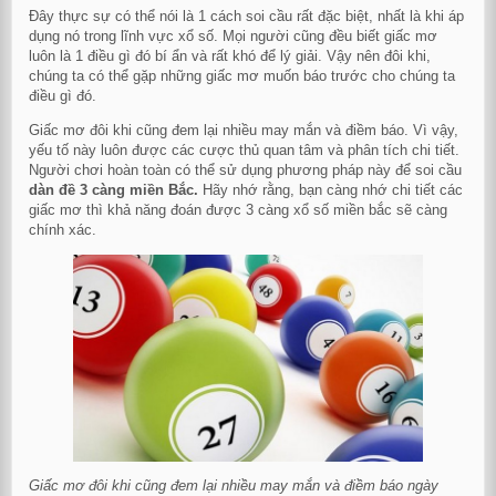
Đây thực sự có thể nói là 1 cách soi cầu rất đặc biệt, nhất là khi áp
dụng nó trong lĩnh vực xổ số. Mọi người cũng đều biết giấc mơ
luôn là 1 điều gì đó bí ẩn và rất khó để lý giải. Vậy nên đôi khi,
chúng ta có thể gặp những giấc mơ muốn báo trước cho chúng ta
điều gì đó.
Giấc mơ đôi khi cũng đem lại nhiều may mắn và điềm báo. Vì vậy,
yếu tố này luôn được các cược thủ quan tâm và phân tích chi tiết.
Người chơi hoàn toàn có thể sử dụng phương pháp này để soi cầu
dàn đề 3 càng miền Bắc.
Hãy nhớ rằng, bạn càng nhớ chi tiết các
giấc mơ thì khả năng đoán được 3 càng xổ số miền bắc sẽ càng
chính xác.
Giấc mơ đôi khi cũng đem lại nhiều may mắn và điềm báo ngày