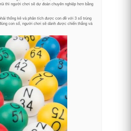
y rủi thì người chơi sẽ dự đoán chuyên nghiệp hơn bằng
hải thống kê và phân tích được con đề với 3 số trùng
 đúng con số, người chơi sẽ dành được chiến thắng và