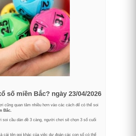
 xổ số miền Bắc? ngày 23/04/2026
hơi cũng quan tâm nhiều hơn vào các cách để có thể soi
ền Bắc.
ơi soi cầu dàn đề 3 càng, người chơi sẽ chọn 3 số cuối
là cái tên gọi khác của việc dự đoán các con số có thể