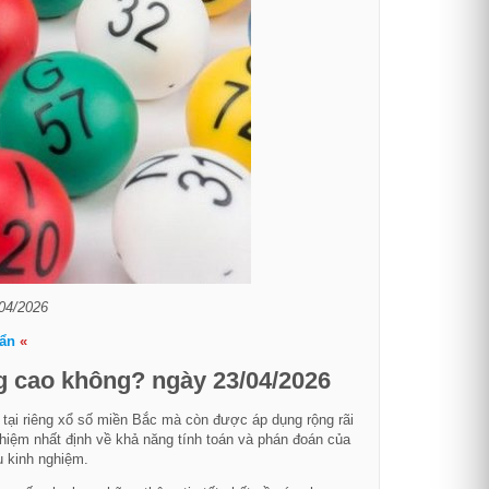
/04/2026
uẩn
«
ng cao không? ngày 23/04/2026
ỉ tại riêng xổ số miền Bắc mà còn được áp dụng rộng rãi
ghiệm nhất định về khả năng tính toán và phán đoán của
u kinh nghiệm.