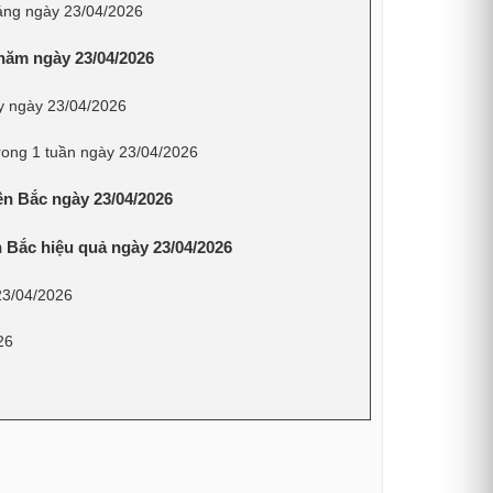
háng ngày 23/04/2026
năm ngày 23/04/2026
y ngày 23/04/2026
rong 1 tuần ngày 23/04/2026
ền Bắc ngày 23/04/2026
 Bắc hiệu quả ngày 23/04/2026
23/04/2026
26