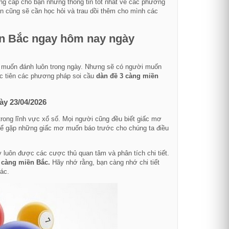
ung cấp cho bạn những thông tin tốt nhất về các phương
ạn cũng sẽ cần học hỏi và trau dồi thêm cho mình các
ền Bắc ngay hôm nay ngày
ì muốn đánh luôn trong ngày. Nhưng sẽ có người muốn
ớc tiên các phương pháp soi cầu
dàn đề 3 càng miền
y 23/04/2026
ó trong lĩnh vực xổ số. Mọi người cũng đều biết giấc mơ
có thể gặp những giấc mơ muốn báo trước cho chúng ta điều
 luôn được các cược thủ quan tâm và phân tích chi tiết.
 càng miền Bắc.
Hãy nhớ rằng, bạn càng nhớ chi tiết
ác.