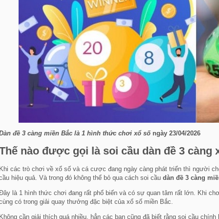
Dàn đề 3 càng miền Bắc là 1 hình thức chơi xổ số
ngày 23/04/2026
Thế nào được gọi là soi cầu dàn đề 3 càng
Khi các trò chơi về xổ số và cá cược đang ngày càng phát triển thì người c
cầu hiệu quả. Và trong đó không thể bỏ qua cách soi cầu
dàn đề 3 càng mi
Đây là 1 hình thức chơi đang rất phổ biến và có sự quan tâm rất lớn. Khi ch
cùng có trong giải quay thưởng đặc biệt của xổ số miền Bắc.
Không cần giải thích quá nhiều, hẳn các bạn cũng đã biết rằng soi cầu chính 