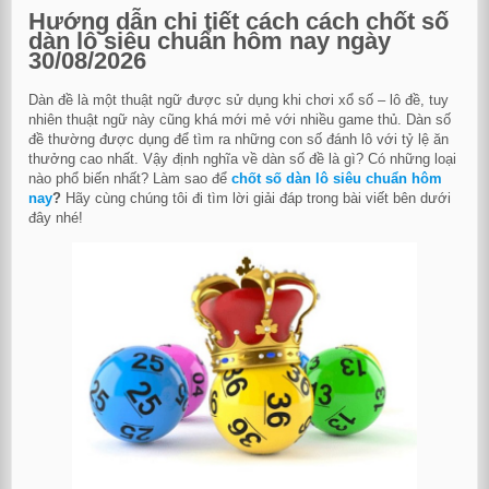
Hướng dẫn chi tiết cách cách chốt số
dàn lô siêu chuẩn hôm nay ngày
30/08/2026
Dàn đề là một thuật ngữ được sử dụng khi chơi xổ số – lô đề, tuy
nhiên thuật ngữ này cũng khá mới mẻ với nhiều game thủ. Dàn số
đề thường được dụng để tìm ra những con số đánh lô với tỷ lệ ăn
thưởng cao nhất. Vậy định nghĩa về dàn số đề là gì? Có những loại
nào phổ biến nhất? Làm sao để
chốt số dàn lô siêu chuẩn hôm
nay
?
Hãy cùng chúng tôi đi tìm lời giải đáp trong bài viết bên dưới
đây nhé!