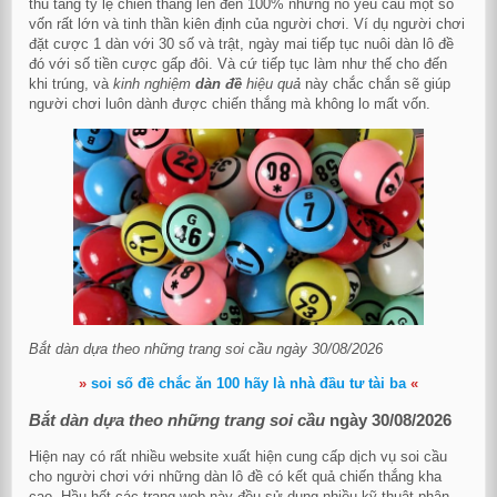
thủ tăng tỷ lệ chiến thắng lên đến 100% nhưng nó yêu cầu một số
vốn rất lớn và tinh thần kiên định của người chơi. Ví dụ người chơi
đặt cược 1 dàn với 30 số và trật, ngày mai tiếp tục nuôi dàn lô đề
đó với số tiền cược gấp đôi. Và cứ tiếp tục làm như thế cho đến
khi trúng, và
kinh nghiệm
dàn đề
hiệu quả
này chắc chắn sẽ giúp
người chơi luôn dành được chiến thắng mà không lo mất vốn.
Bắt dàn dựa theo những trang soi cầu ngày 30/08/2026
»
soi số đề chắc ăn 100 hãy là nhà đầu tư tài ba
«
Bắt dàn dựa theo những trang soi cầu
ngày 30/08/2026
Hiện nay có rất nhiều website xuất hiện cung cấp dịch vụ soi cầu
cho người chơi với những dàn lô đề có kết quả chiến thắng kha
cao. Hầu hết các trang web này đều sử dụng nhiều kỹ thuật phân