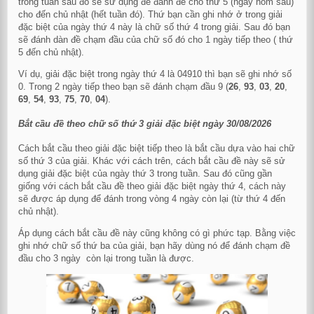
trong tuần sau đó sẽ sử dụng để đánh đề cho thứ 5 (ngày hôm sau)
cho đến chủ nhật (hết tuần đó). Thứ bạn cần ghi nhớ ở trong giải
đặc biệt của ngày thứ 4 này là chữ số thứ 4 trong giải. Sau đó bạn
sẽ đánh dàn đề chạm đầu của chữ số đó cho 1 ngày tiếp theo ( thứ
5 đến chủ nhật).
Ví dụ, giải đặc biệt trong ngày thứ 4 là 04910 thì bạn sẽ ghi nhớ số
0. Trong 2 ngày tiếp theo bạn sẽ đánh chạm đầu 9 (
26
,
93
,
03
,
20
,
69
,
54
,
93
,
75
,
70
,
04
).
Bắt cầu đề theo chữ số thứ 3 giải đặc biệt ngày 30/08/2026
Cách bắt cầu theo giải đặc biệt tiếp theo là bắt cầu dựa vào hai chữ
số thứ 3 của giải. Khác với cách trên, cách bắt cầu đề này sẽ sử
dụng giải đặc biệt của ngày thứ 3 trong tuần. Sau đó cũng gần
giống với cách bắt cầu đề theo giải đặc biệt ngày thứ 4, cách này
sẽ được áp dụng để đánh trong vòng 4 ngày còn lại (từ thứ 4 đến
chủ nhật).
Áp dụng cách bắt cầu đề này cũng không có gì phức tạp. Bằng việc
ghi nhớ chữ số thứ ba của giải, bạn hãy dùng nó để đánh chạm đề
đầu cho 3 ngày còn lại trong tuần là được.