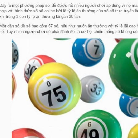
Đây là một phương pháp soi đề được rất nhiều người chơi áp dụng vì nó mang
hợp với hình thức xổ số online bởi lẽ tỷ lệ ăn thưởng của xổ số trực tuyến l
khi trúng 1 con tỷ lệ ăn thưởng lãi gần 30 lần.
Một dàn số đề sẽ bao gồm 67 số, nếu như muốn ăn thưởng với tỷ lệ lãi cao 
số. Tuy nhiên người chơi sẽ phải đánh đổi là cơ hội chiến thắng sẽ không c