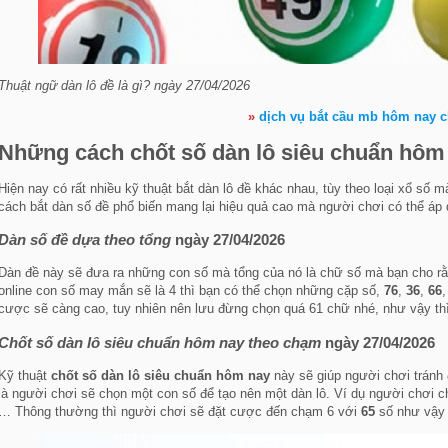
Thuật ngữ dàn lô đề là gì? ngày 27/04/2026
»
dịch vụ bắt cầu mb hôm nay c
Những cách chốt số dàn lô siêu chuẩn hôm
Hiện nay có rất nhiều kỹ thuật bắt dàn lô đề khác nhau, tùy theo loại xổ số
cách bắt dàn số đề phổ biến mang lại hiệu quả cao mà người chơi có thể áp 
Dàn số đề dựa theo tổng
ngày 27/04/2026
Dàn đề này sẽ đưa ra những con số mà tổng của nó là chữ số mà bạn cho r
online con số may mắn sẽ là 4 thì bạn có thể chọn những cặp số,
76
,
36
,
66
cược sẽ càng cao, tuy nhiên nên lưu đừng chọn quá 61 chữ nhé, như vậy thì 
Chốt số dàn lô siêu chuẩn hôm nay theo chạm
ngày 27/04/2026
Kỹ thuật
chốt số dàn lô siêu chuẩn hôm nay
này sẽ giúp người chơi tránh
là người chơi sẽ chọn một con số để tạo nên một dàn lô. Ví dụ người chơi 
… Thông thường thì người chơi sẽ đặt cược đến chạm 6 với
65
số như vậy 