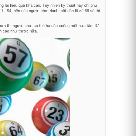
 lại hiệu quả khá cao. Tuy nhiên kỹ thuật này chỉ phù
à 1 : 94, nên nếu người chơi đánh một dàn lô đề 66 số thì
hơn thì người chơi có thể hạ dàn xuống một nửa tầm 37
òn cao như trước nữa.