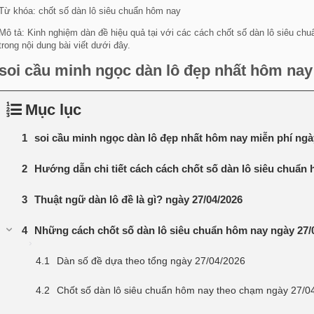
Từ khóa: chốt số dàn lô siêu chuẩn hôm nay
Mô tả: Kinh nghiệm dàn đề hiệu quả tại với các cách chốt số dàn lô siêu ch
trong nội dung bài viết dưới đây.
soi cầu minh ngọc dàn lô đẹp nhất hôm nay
Mục lục
soi cầu minh ngọc dàn lô đẹp nhất hôm nay miễn phí ngà
Hướng dẫn chi tiết cách cách chốt số dàn lô siêu chuẩn
Thuật ngữ dàn lô đề là gì? ngày 27/04/2026
Những cách chốt số dàn lô siêu chuẩn hôm nay ngày 27/
Dàn số đề dựa theo tổng ngày 27/04/2026
Chốt số dàn lô siêu chuẩn hôm nay theo chạm ngày 27/0