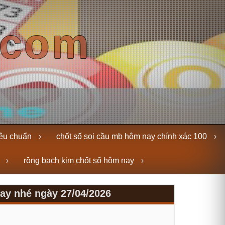
.com
iêu chuẩn
chốt số soi cầu mb hôm nay chính xác 100
rồng bạch kim chốt số hôm nay
ay nhé ngày 27/04/2026