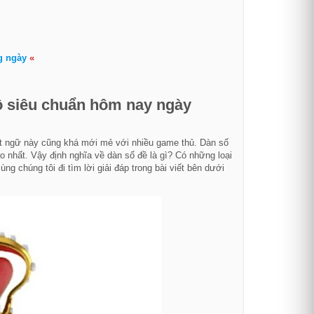
g ngày
«
lô siêu chuẩn hôm nay ngày
uật ngữ này cũng khá mới mẻ với nhiều game thủ. Dàn số
 nhất. Vậy định nghĩa về dàn số đề là gì? Có những loại
ng chúng tôi đi tìm lời giải đáp trong bài viết bên dưới