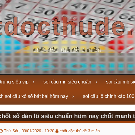
tdocthude
chốt độc thủ đề 3 miền
trung siêu vip
soi cầu mn siêu chuẩn
soi cầu mb s
h soi cầu xổ số bất bại hôm nay
soi cầu lô chính xác 100
chốt số dàn lô siêu chuẩn hôm nay chốt mạnh t
Thứ Sáu, 09/01/2026 - 19:20
chốt độc thủ đề 3 miền