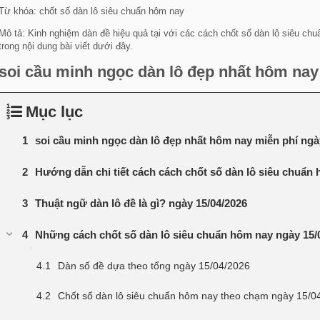
Từ khóa: chốt số dàn lô siêu chuẩn hôm nay
Mô tả: Kinh nghiệm dàn đề hiệu quả tại với các cách chốt số dàn lô siêu ch
trong nội dung bài viết dưới đây.
soi cầu minh ngọc dàn lô đẹp nhất hôm nay
Mục lục
soi cầu minh ngọc dàn lô đẹp nhất hôm nay miễn phí ngà
Hướng dẫn chi tiết cách cách chốt số dàn lô siêu chuẩn
Thuật ngữ dàn lô đề là gì? ngày 15/04/2026
Những cách chốt số dàn lô siêu chuẩn hôm nay ngày 15/
Dàn số đề dựa theo tổng ngày 15/04/2026
Chốt số dàn lô siêu chuẩn hôm nay theo chạm ngày 15/0