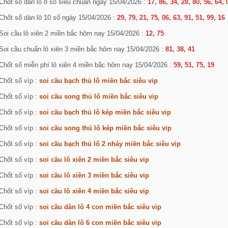
Chốt số dàn lô 8 số siêu chuẩn ngày 15/04/2026 :
17, 86, 34, 28, 80, 56, 64, 
Chốt số dàn lô 10 số ngày 15/04/2026 :
29, 79, 21, 75, 06, 63, 91, 51, 99, 16
Soi cầu lô xiên 2 miền bắc hôm nay 15/04/2026 :
12, 75
Soi cầu chuẩn lô xiên 3 miền bắc hôm nay 15/04/2026 :
81, 38, 41
Chốt số miễn phí lô xiên 4 miền bắc hôm nay 15/04/2026 :
59, 51, 75, 19
Chốt số víp :
soi cầu bạch thủ lô miền bắc siêu vip
Chốt số víp :
soi cầu song thủ lô miền bắc siêu vip
Chốt số víp :
soi cầu bạch thủ lô kép miền bắc siêu vip
Chốt số víp :
soi cầu song thủ lô kép miền bắc siêu vip
Chốt số víp :
soi cầu bạch thủ lô 2 nháy miền bắc siêu vip
Chốt số víp :
soi cầu lô xiên 2 miền bắc siêu vip
Chốt số víp :
soi cầu lô xiên 3 miền bắc siêu vip
Chốt số víp :
soi cầu lô xiên 4 miền bắc siêu vip
Chốt số víp :
soi cầu dàn lô 4 con miền bắc siêu vip
Chốt số víp :
soi cầu dàn lô 6 con miền bắc siêu vip