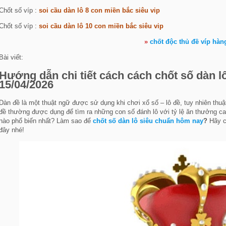
Chốt số víp :
soi cầu dàn lô 8 con miền bắc siêu vip
Chốt số víp :
soi cầu dàn lô 10 con miền bắc siêu vip
»
chốt độc thủ đề víp hàn
Bài viết:
Hướng dẫn chi tiết cách cách chốt số dàn 
15/04/2026
Dàn đề là một thuật ngữ được sử dụng khi chơi xổ số – lô đề, tuy nhiên th
đề thường được dụng để tìm ra những con số đánh lô với tỷ lệ ăn thưởng cao
nào phổ biến nhất? Làm sao để
chốt số dàn lô siêu chuẩn hôm nay
?
Hãy cù
đây nhé!