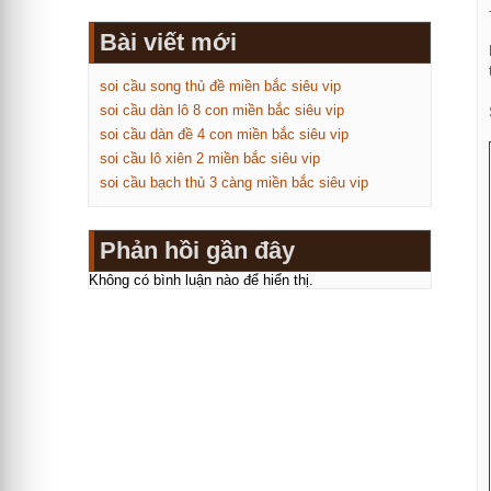
Bài viết mới
soi cầu song thủ đề miền bắc siêu vip
soi cầu dàn lô 8 con miền bắc siêu vip
soi cầu dàn đề 4 con miền bắc siêu vip
soi cầu lô xiên 2 miền bắc siêu vip
soi cầu bạch thủ 3 càng miền bắc siêu vip
Phản hồi gần đây
Không có bình luận nào để hiển thị.