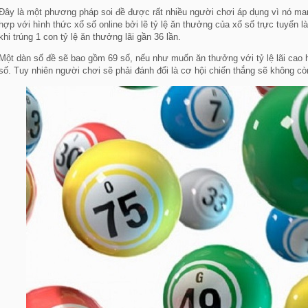
Đây là một phương pháp soi đề được rất nhiều người chơi áp dụng vì nó mang
hợp với hình thức xổ số online bởi lẽ tỷ lệ ăn thưởng của xổ số trực tuyến l
khi trúng 1 con tỷ lệ ăn thưởng lãi gần 36 lần.
Một dàn số đề sẽ bao gồm 69 số, nếu như muốn ăn thưởng với tỷ lệ lãi cao 
số. Tuy nhiên người chơi sẽ phải đánh đổi là cơ hội chiến thắng sẽ không c