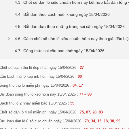
Chốt số dàn lô siêu chuẩn hôm nay kết hợp bắt dàn tổng
Bắt dàn theo cách nuôi khung ngày 15/04/2026
Bắt dàn dựa theo những trang soi cầu ngày 15/04/2026
Cách chốt số dàn lô siêu chuẩn hôm nay theo giải đặc bi
Công thức soi cầu bạc nhớ ngày 15/04/2026
Chốt số bạch thủ lô đẹp nhất ngày 15/04/2026 :
27
Cầu bạch thủ lô kép mb hôm nay 15/04/2026 :
00
Song thủ thủ lô miễn phí ngày 15/04/2026 :
04, 17
Dự đoán song thủ lô kép hôm nay 15/04/2026 :
77 – 88
Bạch thủ lô 2 nháy miền bắc 15/04/2026 :
59
Chốt số dàn lô 4 số miễn phí ngày 15/04/2026 :
75, 87, 28, 83
Dự đoán dàn lô 6 số cực chuẩn ngày 15/04/2026 :
79, 34, 13, 18, 38, 99