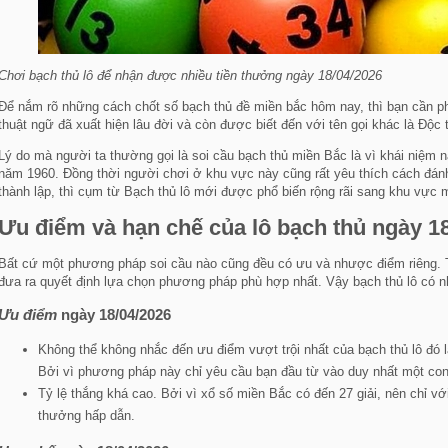
Chơi bạch thủ lô để nhận được nhiều tiền thưởng ngày 18/04/2026
Để nắm rõ những cách chốt số bạch thủ đề miền bắc hôm nay, thì bạn cần phả
thuật ngữ đã xuất hiện lâu đời và còn được biết đến với tên gọi khác là Độc 
Lý do mà người ta thường gọi là soi cầu bạch thủ miền Bắc là vì khái niệm 
năm 1960. Đồng thời người chơi ở khu vực này cũng rất yêu thích cách đán
thành lập, thì cụm từ Bạch thủ lô mới được phổ biến rộng rãi sang khu vực
Ưu điểm và hạn chế của lô bạch thủ ngày 1
Bất cứ một phương pháp soi cầu nào cũng đều có ưu và nhược điểm riêng. 
đưa ra quyết định lựa chọn phương pháp phù hợp nhất. Vậy bạch thủ lô có 
Ưu điểm
ngày 18/04/2026
Không thể không nhắc đến ưu điểm vượt trội nhất của bạch thủ lô đó là 
Bởi vì phương pháp này chỉ yêu cầu bạn đầu từ vào duy nhất một con
Tỷ lệ thắng khá cao. Bởi vì xổ số miền Bắc có đến 27 giải, nên chỉ v
thưởng hấp dẫn.