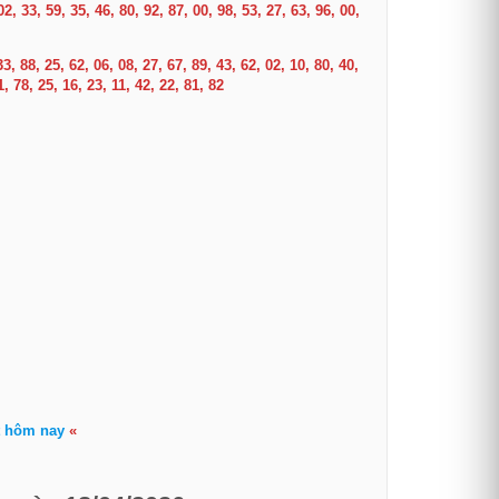
02, 33, 59, 35, 46, 80, 92, 87, 00, 98, 53, 27, 63, 96, 00,
33, 88, 25, 62, 06, 08, 27, 67, 89, 43, 62, 02, 10, 80, 40,
1, 78, 25, 16, 23, 11, 42, 22, 81, 82
t hôm nay
«