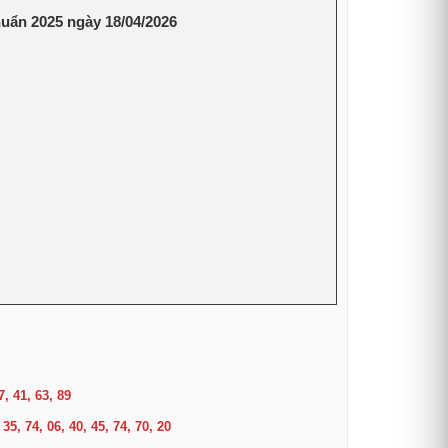
uẩn 2025 ngày 18/04/2026
7, 41, 63, 89
 35, 74, 06, 40, 45, 74, 70, 20