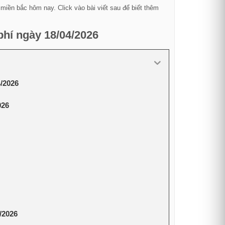
miền bắc hôm nay. Click vào bài viết sau để biết thêm
phí ngày 18/04/2026
4/2026
026
/2026