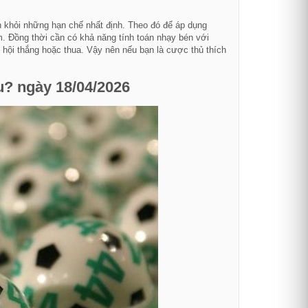
nh khỏi những hạn chế nhất định. Theo đó để áp dụng
m. Đồng thời cần có khả năng tính toán nhạy bén với
ơ hội thắng hoặc thua. Vậy nên nếu bạn là cược thủ thích
u? ngày 18/04/2026