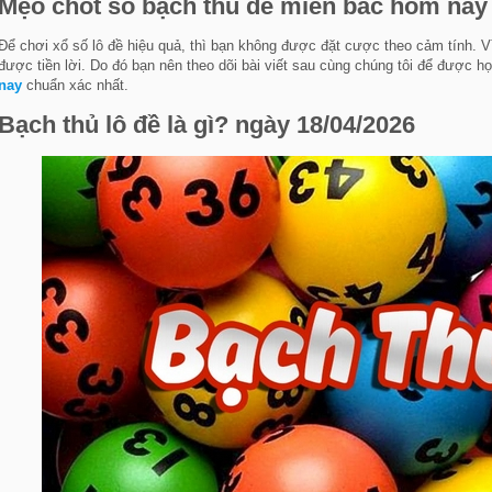
Mẹo chốt số bạch thủ đề miền bắc hôm nay
Để chơi xổ số lô đề hiệu quả, thì bạn không được đặt cược theo cảm tính. V
được tiền lời. Do đó bạn nên theo dõi bài viết sau cùng chúng tôi để được 
nay
chuẩn xác nhất.
Bạch thủ lô đề là gì? ngày 18/04/2026