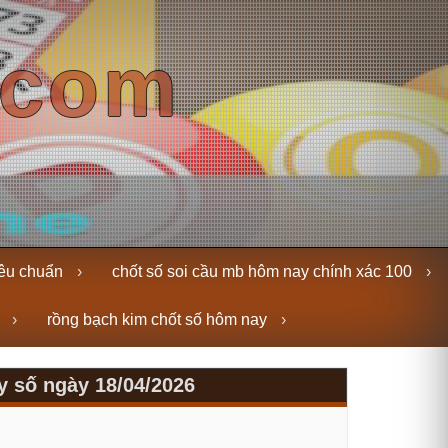
.com
iêu chuẩn
chốt số soi cầu mb hôm nay chính xác 100
rồng bạch kim chốt số hôm nay
y số ngày 18/04/2026