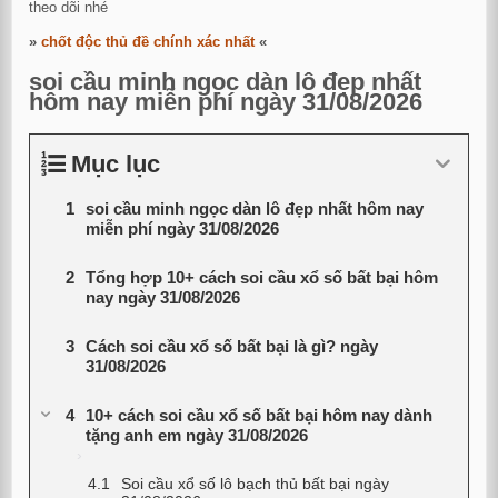
theo dõi nhé
»
chốt độc thủ đề chính xác nhất
«
soi cầu minh ngọc dàn lô đẹp nhất
hôm nay miễn phí ngày 31/08/2026
Mục lục
soi cầu minh ngọc dàn lô đẹp nhất hôm nay
miễn phí ngày 31/08/2026
Tổng hợp 10+ cách soi cầu xổ số bất bại hôm
nay ngày 31/08/2026
Cách soi cầu xổ số bất bại là gì? ngày
31/08/2026
10+ cách soi cầu xổ số bất bại hôm nay dành
tặng anh em ngày 31/08/2026
Soi cầu xổ số lô bạch thủ bất bại ngày