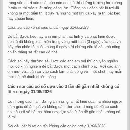
trong sân chơi xác suất của các con số thì những trường hợp càng
ít xảy ra thì xác suất trúng càng lớn. Giống như cách bắt lô rơi đã
không ra một tuần thì ít xảy ra nhưng một khi đã xảy ra thì bắt kèo
này chuẩn luôn.
Cách soi cầu xổ số siêu chuẩn ngày 31/08/2026
Để bắt được kèo này anh em phải thật tinh ý và phát hiện được
con lô đã không xuất hiện trong vòng một tuần (3 ngày) vừa qua và
hãy cân nhắc rồi nuôi khung 6 ngày với những cầu lô đó, khả năng
chiến thắng sẽ rất cao đó nhé.
Cách soi này thường sẽ được các anh em soi thủ chuyên nghiệp
mới có kinh nghiệm để bắt được một cách chính xác. Với các anh
em mới vừa căn cứ vào cách làm phải cộng với một chút may mắn
mới có thể dành chiến thắng.
Cách soi cầu xổ số dựa vào 3 lần đề gần nhất không có
lô rơi ngày 31/08/2026
Có những cách làm đơn giản nhưng lại rất hiệu quả mà nhiều người
cảm giác dễ ăn quá và không dám thử chơi. Trong số đó có cách
soi cầu xổ số bất bại hôm nay dựa vào 9 lần đề gần nhất không có
lô rơi.
Soi cầu bắt lô rơi chuẩn không cần chỉnh ngày 31/08/2026