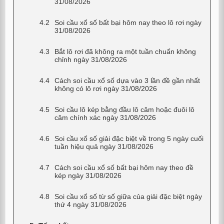
31/08/2026
Soi cầu xổ số bất bại hôm nay theo lô rơi ngày
31/08/2026
Bắt lô rơi đã không ra một tuần chuẩn không
chỉnh ngày 31/08/2026
Cách soi cầu xổ số dựa vào 3 lần đề gần nhất
không có lô rơi ngày 31/08/2026
Soi cầu lô kép bằng đầu lô câm hoặc đuôi lô
câm chính xác ngày 31/08/2026
Soi cầu xổ số giải đặc biệt về trong 5 ngày cuối
tuần hiệu quả ngày 31/08/2026
Cách soi cầu xổ số bất bại hôm nay theo đề
kép ngày 31/08/2026
Soi cầu xổ số từ số giữa của giải đặc biệt ngày
thứ 4 ngày 31/08/2026