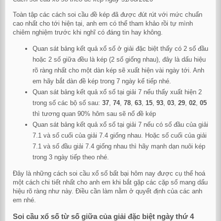
Toàn tập các cách soi cầu đề kép đã được đút rút với mức chuẩn
cao nhất cho tới hiện tại, anh em có thể tham khảo rồi tự mình
chiêm nghiệm trước khi nghĩ có đáng tin hay không.
Quan sát bảng kết quả xổ số ở giải đặc biệt thấy có 2 số đầu
hoặc 2 số giữa đều là kép (2 số giống nhau), đây là dấu hiệu
rõ ràng nhất cho một dàn kép sẽ xuất hiện vài ngày tới. Anh
em hãy bắt dàn đề kép trong 7 ngày kế tiếp nhé.
Quan sát bảng kết quả xổ số tại giải 7 nếu thấy xuất hiện 2
trong số các bộ số sau:
37
,
74
,
78
,
63
,
15
,
93
,
03
,
29
,
02
,
05
thì tương quan 90% hôm sau sẽ nổ đề kép
Quan sát bảng kết quả xổ số tại giải 7 nếu có số đầu của giải
7.1 và số cuối của giải 7.4 giống nhau. Hoặc số cuối của giải
7.1 và số đầu giải 7.4 giống nhau thì hãy mạnh dạn nuôi kép
trong 3 ngày tiếp theo nhé.
Đây là những cách soi cầu xổ số bất bại hôm nay được cụ thể hoá
một cách chi tiết nhất cho anh em khi bắt gặp các cặp số mang dấu
hiệu rõ ràng như này. Điều cần làm nằm ở quyết định của các anh
em nhé.
Soi cầu xổ số từ số giữa của giải đặc biệt ngày thứ 4