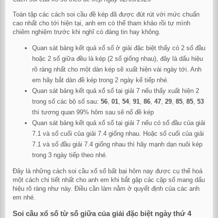
Toàn tập các cách soi cầu đề kép đã được đút rút với mức chuẩn
cao nhất cho tới hiện tại, anh em có thể tham khảo rồi tự mình
chiêm nghiệm trước khi nghĩ có đáng tin hay không.
Quan sát bảng kết quả xổ số ở giải đặc biệt thấy có 2 số đầu
hoặc 2 số giữa đều là kép (2 số giống nhau), đây là dấu hiệu
rõ ràng nhất cho một dàn kép sẽ xuất hiện vài ngày tới. Anh
em hãy bắt dàn đề kép trong 2 ngày kế tiếp nhé.
Quan sát bảng kết quả xổ số tại giải 7 nếu thấy xuất hiện 2
trong số các bộ số sau:
56
,
01
,
54
,
91
,
86
,
47
,
29
,
85
,
85
,
53
thì tương quan 99% hôm sau sẽ nổ đề kép
Quan sát bảng kết quả xổ số tại giải 7 nếu có số đầu của giải
7.1 và số cuối của giải 7.4 giống nhau. Hoặc số cuối của giải
7.1 và số đầu giải 7.4 giống nhau thì hãy mạnh dạn nuôi kép
trong 3 ngày tiếp theo nhé.
Đây là những cách soi cầu xổ số bất bại hôm nay được cụ thể hoá
một cách chi tiết nhất cho anh em khi bắt gặp các cặp số mang dấu
hiệu rõ ràng như này. Điều cần làm nằm ở quyết định của các anh
em nhé.
Soi cầu xổ số từ số giữa của giải đặc biệt ngày thứ 4