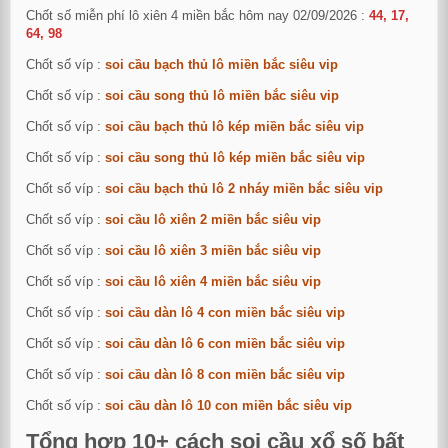
Chốt số miễn phí lô xiên 4 miền bắc hôm nay 02/09/2026 :
44, 17,
64, 98
Chốt số víp :
soi cầu bạch thủ lô miền bắc siêu vip
Chốt số víp :
soi cầu song thủ lô miền bắc siêu vip
Chốt số víp :
soi cầu bạch thủ lô kép miền bắc siêu vip
Chốt số víp :
soi cầu song thủ lô kép miền bắc siêu vip
Chốt số víp :
soi cầu bạch thủ lô 2 nháy miền bắc siêu vip
Chốt số víp :
soi cầu lô xiên 2 miền bắc siêu vip
Chốt số víp :
soi cầu lô xiên 3 miền bắc siêu vip
Chốt số víp :
soi cầu lô xiên 4 miền bắc siêu vip
Chốt số víp :
soi cầu dàn lô 4 con miền bắc siêu vip
Chốt số víp :
soi cầu dàn lô 6 con miền bắc siêu vip
Chốt số víp :
soi cầu dàn lô 8 con miền bắc siêu vip
Chốt số víp :
soi cầu dàn lô 10 con miền bắc siêu vip
Tổng hợp 10+ cách soi cầu xổ số bất