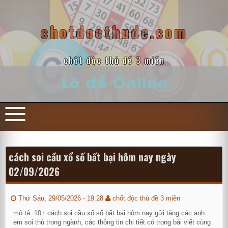
chotdocthude.com
chốt độc thủ đề 3 miền
cách soi cầu xổ số bất bại hôm nay ngày
02/09/2026
Thứ Sáu, 29/05/2026 - 19:28
chốt độc thủ đề 3 miền
mô tả: 10+ cách soi cầu xổ số bất bại hôm nay gửi tặng các anh
em soi thủ trong ngành, các thông tin chi tiết có trong bài viết cùng