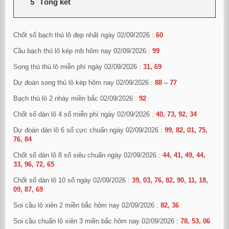
Tổng kết
Chốt số bạch thủ lô đẹp nhất ngày 02/09/2026 :
60
Cầu bạch thủ lô kép mb hôm nay 02/09/2026 :
99
Song thủ thủ lô miễn phí ngày 02/09/2026 :
31, 69
Dự đoán song thủ lô kép hôm nay 02/09/2026 :
88 – 77
Bạch thủ lô 2 nháy miền bắc 02/09/2026 :
92
Chốt số dàn lô 4 số miễn phí ngày 02/09/2026 :
40, 73, 92, 34
Dự đoán dàn lô 6 số cực chuẩn ngày 02/09/2026 :
99, 82, 01, 75,
76, 84
Chốt số dàn lô 8 số siêu chuẩn ngày 02/09/2026 :
44, 41, 49, 44,
33, 96, 72, 65
Chốt số dàn lô 10 số ngày 02/09/2026 :
39, 03, 76, 82, 90, 11, 18,
09, 87, 69
Soi cầu lô xiên 2 miền bắc hôm nay 02/09/2026 :
82, 36
Soi cầu chuẩn lô xiên 3 miền bắc hôm nay 02/09/2026 :
78, 53, 06