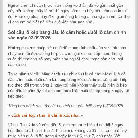
Người chơi chỉ cần thực hiện thống kê 3 lần đề về gần nhất gần
đây nếu không thấy lô rơi thì ngày hôm sau hãy bắt luôn con lô rơi
đó. Phương pháp này đơn giản đúng không ạ nhưng anh em cứ thử
đi anh em sẽ biết nó hiệu quả đến như nào nhé.
Soi cầu lô kép bằng đầu lô câm hoặc đuôi lô câm chính
xác ngày 02/09/2026
Những phương pháp hiệu quả đề mang tính chất của sự tính toán
nhạy bén rồi được tổng hợp lại cho người chơi tiếp theo. Trong
cuộc thi tìm con số may mắn cho người chơi trong sân chơi soi
cầu xổ số.
Thực hiện soi cầu bằng cách sau ghi chú tất cả các kết quả lô có
đầu câm hoặc đuôi câm lại trong bảng kết quả được công bố. Tiếp
tục theo dõi trong vòng 1 ngày tới nếu không thấy xuất hiện lô kép
của đầu lô câm ấy thì anh em thực hiện nuôi lô kép trong 5 ngày kế
tiếp theo.
Tổng hợp cách soi cầu bất bại anh em cần biết ngày 02/09/2026
»
cách soi bạch thủ lô chính xác nhất
«
Ví dụ: Thứ 2 lô về câm đầu 5, anh em thực hiện theo dõi 2 ngày
tiếp theo tức thứ 3, thứ 4, thứ 5 nếu không về
19
. Thì anh em hãy
thực hiện nuôi lô
56
trong 4 ngày là thứ 6, thứ 7, chủ nhật. Với