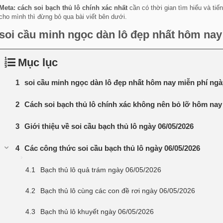
Meta:
cách soi bạch thủ lô chính xác nhất
cần có thời gian tìm hiểu và ti
cho mình thì đừng bỏ qua bài viết bên dưới.
soi cầu minh ngọc dàn lô đẹp nhất hôm nay
Mục lục
soi cầu minh ngọc dàn lô đẹp nhất hôm nay miễn phí ngà
Cách soi bạch thủ lô chính xác không nên bỏ lỡ hôm nay
Giới thiệu về soi cầu bạch thủ lô ngày 06/05/2026
Các công thức soi cầu bạch thủ lô ngày 06/05/2026
Bạch thủ lô quả trám ngày 06/05/2026
Bạch thủ lô cùng các con đề rơi ngày 06/05/2026
Bạch thủ lô khuyết ngày 06/05/2026