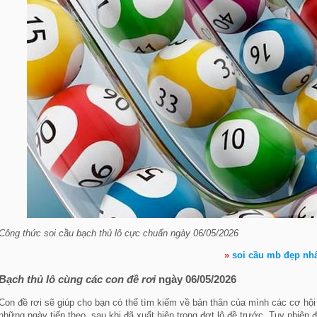
Công thức soi cầu bạch thủ lô cực chuẩn ngày 06/05/2026
»
soi cầu mb đẹp nh
Bạch thủ lô cùng các con đề rơi
ngày 06/05/2026
Con đề rơi sẽ giúp cho bạn có thể tìm kiếm về bản thân của mình các cơ hội
những ngày tiếp theo, sau khi đã xuất hiện trong đợt lô đề trước. Tuy nhiên 