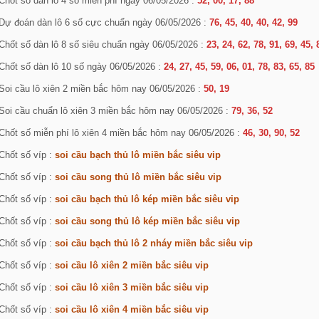
Chốt số dàn lô 4 số miễn phí ngày 06/05/2026 :
52, 00, 17, 88
Dự đoán dàn lô 6 số cực chuẩn ngày 06/05/2026 :
76, 45, 40, 40, 42, 99
Chốt số dàn lô 8 số siêu chuẩn ngày 06/05/2026 :
23, 24, 62, 78, 91, 69, 45, 
Chốt số dàn lô 10 số ngày 06/05/2026 :
24, 27, 45, 59, 06, 01, 78, 83, 65, 85
Soi cầu lô xiên 2 miền bắc hôm nay 06/05/2026 :
50, 19
Soi cầu chuẩn lô xiên 3 miền bắc hôm nay 06/05/2026 :
79, 36, 52
Chốt số miễn phí lô xiên 4 miền bắc hôm nay 06/05/2026 :
46, 30, 90, 52
Chốt số víp :
soi cầu bạch thủ lô miền bắc siêu vip
Chốt số víp :
soi cầu song thủ lô miền bắc siêu vip
Chốt số víp :
soi cầu bạch thủ lô kép miền bắc siêu vip
Chốt số víp :
soi cầu song thủ lô kép miền bắc siêu vip
Chốt số víp :
soi cầu bạch thủ lô 2 nháy miền bắc siêu vip
Chốt số víp :
soi cầu lô xiên 2 miền bắc siêu vip
Chốt số víp :
soi cầu lô xiên 3 miền bắc siêu vip
Chốt số víp :
soi cầu lô xiên 4 miền bắc siêu vip