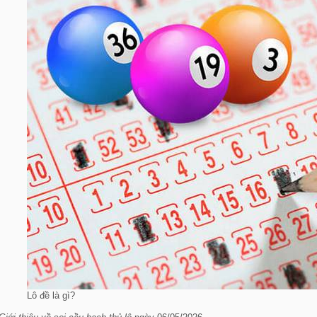
Lô đề là gì?